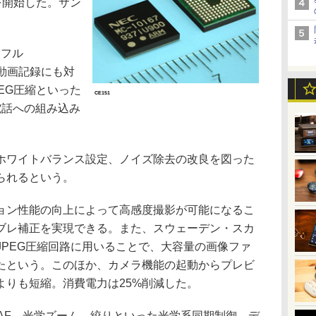
荷を開始した。サン
、フル
）の動画記録にも対
EG圧縮といった
CE151
電話への組み込み
ワイトバランス設定、ノイズ除去の改良を図った
られるという。
ン性能の向上によって高感度撮影が可能になるこ
ブレ補正を実現できる。また、スウェーデン・スカ
術をJPEG圧縮回路に用いることで、大容量の画像ファ
たという。このほか、カメラ機能の起動からプレビ
よりも短縮。消費電力は25%削減した。
AF、光学ズーム、絞りといった光学系同期制御、デ