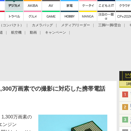
（コンパクト）
カメラバッグ
メディア/リーダー
三脚/一脚/雲台
道
航空機
動画
キャンペーン
1
1,300万画素での撮影に対応した携帯電話
,300万画素の
エンジン