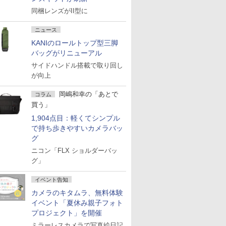
同梱レンズがII型に
ニュース
KANIのロールトップ型三脚
バッグがリニューアル
サイドハンドル搭載で取り回し
が向上
岡嶋和幸の「あとで
コラム
買う」
1,904点目：軽くてシンプル
で持ち歩きやすいカメラバッ
グ
ニコン「FLX ショルダーバッ
グ」
イベント告知
カメラのキタムラ、無料体験
イベント「夏休み親子フォト
プロジェクト」を開催
ミラーレスカメラで写真絵日記