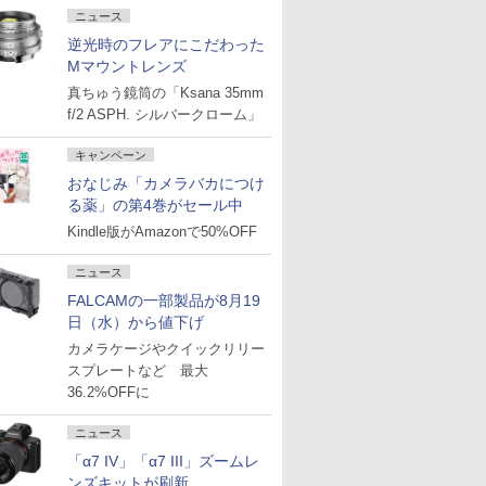
ニュース
逆光時のフレアにこだわった
Mマウントレンズ
真ちゅう鏡筒の「Ksana 35mm
f/2 ASPH. シルバークローム」
キャンペーン
おなじみ「カメラバカにつけ
る薬」の第4巻がセール中
Kindle版がAmazonで50%OFF
ニュース
FALCAMの一部製品が8月19
日（水）から値下げ
カメラケージやクイックリリー
スプレートなど 最大
36.2%OFFに
ニュース
「α7 IV」「α7 III」ズームレ
ンズキットが刷新