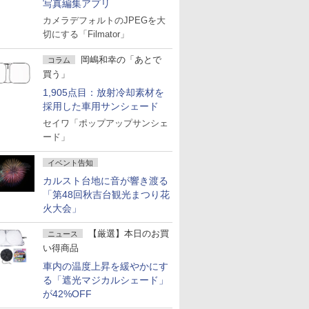
写真編集アプリ
カメラデフォルトのJPEGを大
切にする「Filmator」
岡嶋和幸の「あとで
コラム
買う」
1,905点目：放射冷却素材を
採用した車用サンシェード
セイワ「ポップアップサンシェ
ード」
イベント告知
カルスト台地に音が響き渡る
「第48回秋吉台観光まつり花
火大会」
【厳選】本日のお買
ニュース
い得商品
車内の温度上昇を緩やかにす
る「遮光マジカルシェード」
が42%OFF