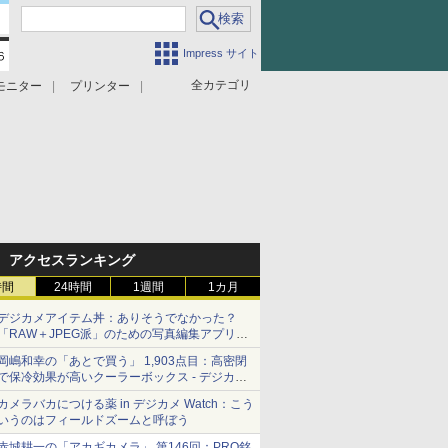
Impress サイト
全カテゴリ
モニター
プリンター
アクセスランキング
時間
24時間
1週間
1カ月
デジカメアイテム丼：ありそうでなかった？
「RAW＋JPEG派」のための写真編集アプリ
カメラデフォルトのJPEGを大切にする
岡嶋和幸の「あとで買う」 1,903点目：高密閉
「Filmator」
で保冷効果が高いクーラーボックス - デジカメ
Watch
カメラバカにつける薬 in デジカメ Watch：こう
いうのはフィールドズームと呼ぼう
赤城耕一の「アカギカメラ」 第146回：PRO銘