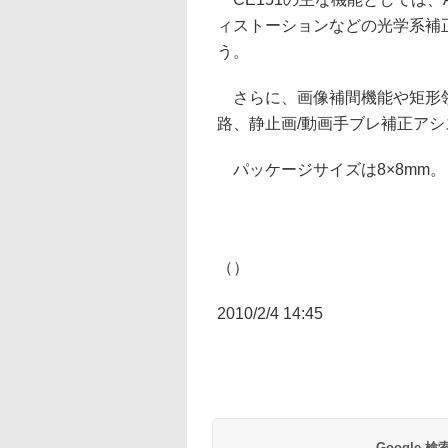
ィストーションなどの光学系補
う。
さらに、画像補間機能や矩形領
路、静止画/動画手ブレ補正ア
パッケージサイズは8×8mm。
（）
2010/2/4 14:45
Google