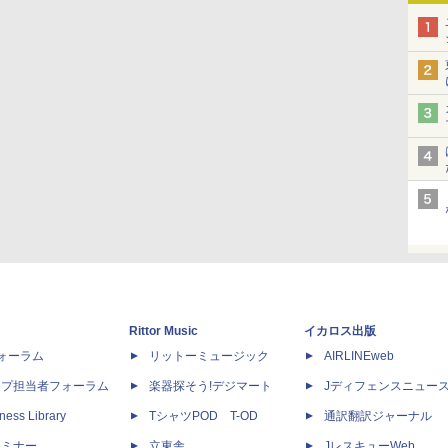
Rittor Music
イカロス出版
dフォーラム
リットーミュージック
AIRLINEweb
ップ担当者フォーラム
楽器探そう!デジマート
Jディフェンスニュー
ness Library
TシャツPOD T-OD
通訳翻訳ジャーナル
セミナー
立東舎
JレスキューWeb