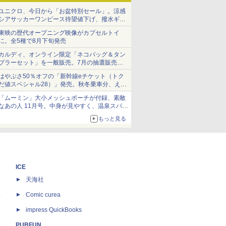
ユニクロ、今日から「お盆特別セール」。涼感
シアサッカーワンピース待望値下げ、撥水ギア
ショーツは1990円に
東映の歴代オープニング映像がカプセルトイ
に。全5種で8月下旬発売
カルディ、オンライン限定「ネコバッグ＆タン
ブラーセット」を一般販売。7月の抽選販売の
当選無効分
はやぶさ50％オフの「新幹線eチケット（トク
だ値スペシャル28）」発売。秋冬乗車分、えき
ねっと限定
「ムーミン」大小メッシュポーチが付録、素敵
なあの人 11月号。中身が見やすく、温泉スパに
も使える
もっと見る
ICE
天海社
ス
Comic curea
impress QuickBooks
PUBFUN