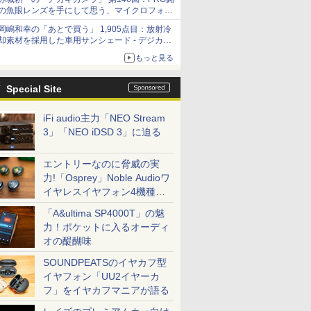
の魚眼レンズを手にして思う、マイクロフォー
サーズへの期待と可能性
岡嶋和幸の「あとで買う」 1,905点目：放射冷
却素材を採用した車用サンシェード - デジカメ
Watch
もっと見る
Special Site
iFi audio主力「NEO Stream
3」「NEO iDSD 3」に迫る
エントリーなのに脅威の実
力!「Osprey」Noble Audioワ
イヤレスイヤフォン4機種を
一気に聴く
「A&ultima SP4000T」の魅
力！ポケットに入るオーディ
オの醍醐味
SOUNDPEATSのイヤカフ型
イヤフォン「UU2イヤーカ
フ」をイヤカフマニアが語る