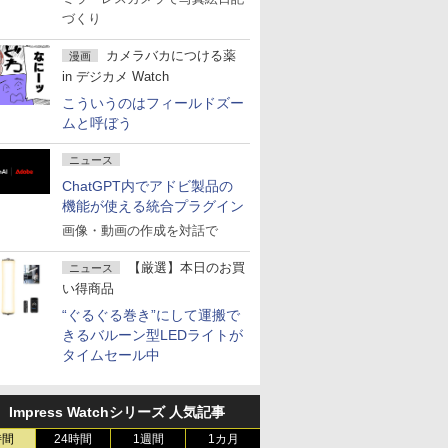
づくり
カメラバカにつける薬
漫画
in デジカメ Watch
こういうのはフィールドズー
ムと呼ぼう
ニュース
ChatGPT内でアドビ製品の
機能が使える統合プラグイン
画像・動画の作成を対話で
【厳選】本日のお買
ニュース
い得商品
“ぐるぐる巻き”にして運搬で
きるバルーン型LEDライトが
タイムセール中
Impress Watchシリーズ 人気記事
時間
24時間
1週間
1カ月