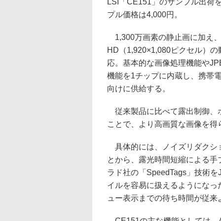
LSI「CE151」のサンプル出
プル価格は4,000円。
1,300万画素の静止画に加え
HD（1,920×1,080ピクセル
応。基本的な画像処理機能やJP
機能を1チップに内蔵し、携帯
向けに供給する。
従来製品に比べて露出制御、ホ
ことで、より高画質な画像を得
具体的には、ノイズリダクショ
とから、露光時間短縮による手
ラド社の「SpeedTags」技
イルを容易に扱えるようになっ
ュー表示までの待ち時間が従来
CE151の主な機能としては、