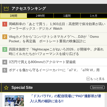
アクセスランキング
1時間
24時間
1週間
1カ月
岡嶋和幸の「あとで買う」 1,903点目：高密閉で保冷効果が高い
クーラーボックス - デジカメ Watch
Vlogカメラから“コンパクトシネマカメラ”へ…DJIが「Osmo
Pocket」を再定義 ポートレート重視の映像設計に
四国水族館で「Nightscapeこがねいろ2026」が開催中。夕暮れ
時にイルカたちがパフォーマンスを繰り広げる
3万円で買える800mmのアクロマート望遠鏡
ボディを傷から守るイージーカバーに「α7 V」「α7R VI」用
もっと見る
Special Site
「ドスパラTV」の配信現場に“PAD”撮影班が潜
入!人気の秘訣に迫る!!