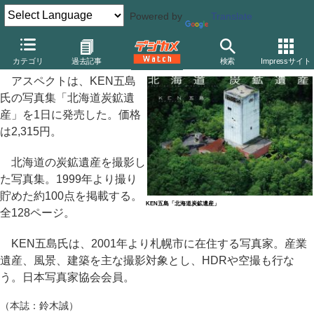
Powered by
Translate
アスペクト、KEN五島写真集「北海道炭鉱遺産」
カテゴリ
過去記事
検索
Impressサイト
アスペクトは、KEN五島
氏の写真集「北海道炭鉱遺
産」を1日に発売した。価格
は2,315円。
北海道の炭鉱遺産を撮影し
た写真集。1999年より撮り
貯めた約100点を掲載する。
KEN五島「北海道炭鉱遺産」
全128ページ。
KEN五島氏は、2001年より札幌市に在住する写真家。産業
遺産、風景、建築を主な撮影対象とし、HDRや空撮も行な
う。日本写真家協会会員。
（本誌：鈴木誠）