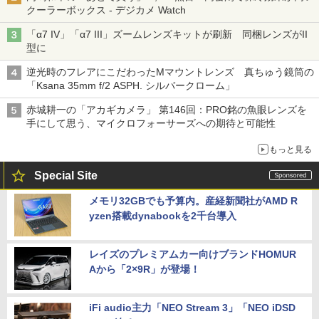
クーラーボックス - デジカメ Watch
「α7 IV」「α7 III」ズームレンズキットが刷新 同梱レンズがII
型に
逆光時のフレアにこだわったMマウントレンズ 真ちゅう鏡筒の
「Ksana 35mm f/2 ASPH. シルバークローム」
赤城耕一の「アカギカメラ」 第146回：PRO銘の魚眼レンズを
手にして思う、マイクロフォーサーズへの期待と可能性
もっと見る
Special Site
メモリ32GBでも予算内。産経新聞社がAMD R
yzen搭載dynabookを2千台導入
レイズのプレミアムカー向けブランドHOMUR
Aから「2×9R」が登場！
iFi audio主力「NEO Stream 3」「NEO iDSD