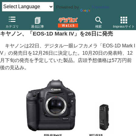
Powered by
Translate
デジカメ Watch
カメラ
一眼レフカメラ
キヤノン
カテゴリ
過去記事
検索
Impressサイト
キヤノン、「EOS-1D Mark IV」を26日に発売
キヤノンは22日、デジタル一眼レフカメラ「EOS-1D Mark I
V」の発売日を12月26日に決定した。10月20日の発表時、12
月下旬の発売を予定していた製品。店頭予想価格は57万円前
後の見込み。
EOS-1D Mark IV
WFT-E2 II B