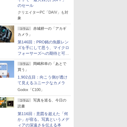
のセール
クリエイターPC「DAIV」も対
象
赤城耕一の「アカギ
コラム
カメラ」
第146回：PRO銘の魚眼レン
ズを手にして思う、マイクロ
フォーサーズへの期待と可能
性
岡嶋和幸の「あとで
コラム
買う」
1,902点目：向こう側が透け
て見えるユニークなカメラ
Godox「C100」
写真を巡る、今日の
コラム
読書
第116回：意図を超えた「何
か」が宿る。写真というメデ
ィアの深遠さを伝える本