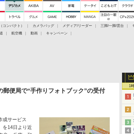
（コンパクト）
カメラバッグ
メディア/リーダー
三脚/一脚/雲台
道
航空機
動画
キャンペーン
1
の郵便局で“手作りフォトブック”の受付
作成サービス
を14日より近