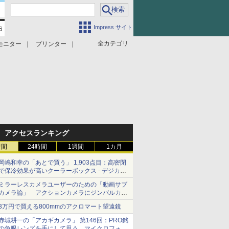
Impress サイト
全カテゴリ
モニター
プリンター
アクセスランキング
時間
24時間
1週間
1カ月
岡嶋和幸の「あとで買う」 1,903点目：高密閉
で保冷効果が高いクーラーボックス - デジカメ
Watch
ミラーレスカメラユーザーのための「動画サブ
カメラ論」 アクションカメラにジンバルカメ
ラ……その実質的な違いは？
3万円で買える800mmのアクロマート望遠鏡
赤城耕一の「アカギカメラ」 第146回：PRO銘
の魚眼レンズを手にして思う、マイクロフォー