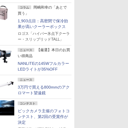
岡嶋和幸の「あとで
コラム
買う」
1,903点目：高密閉で保冷効
果が高いクーラーボックス
ロゴス「ハイパー氷点下クーラ
ー・スリップリッドTALL」
【厳選】本日のお買
ニュース
い得商品
NANLITEの145Wフルカラー
LEDライトが35%OFF
ニュース
3万円で買える800mmのアク
ロマート望遠鏡
コンテスト
ビックカメラ主催のフォトコ
ンテスト、第2回の受賞作が
決定