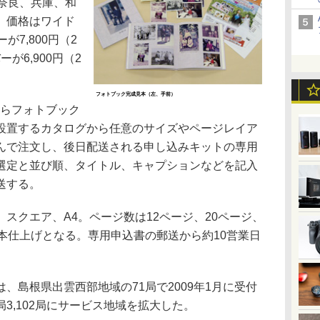
奈良、兵庫、和
。価格はワイド
7,800円（2
が6,900円（2
フォトブック完成見本（左、手前）
らフォトブック
設置するカタログから任意のサイズやページレイア
んで注文し、後日配送される申し込みキットの専用
選定と並び順、タイトル、キャプションなどを記入
送する。
クエア、A4。ページ数は12ページ、20ページ、
本仕上げとなる。専用申込書の郵送から約10営業日
島根県出雲西部地域の71局で2009年1月に受付
3,102局にサービス地域を拡大した。