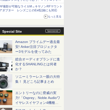
サーズへの期待と可能性
AF撮影が可能なライカM→キヤノンRFマウント
アダプター レンズごとのExif記録にも対応
もっと見る
Special Site
Amazon プライムデー過去最
安! Anker注目プロジェクタ
ー3モデルを使ってみた
総合オーディオブランドに進
化するSHANLINGとは何者
か？
ソニーミラーレス一眼の大特
集！ 見どころ記事まとめ
エントリーなのに脅威の実
力!「Osprey」Noble Audioワ
イヤレスイヤフォン4機種を
一気に聴く