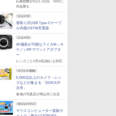
応募総数が4万2,722点 10月に
作品展も
ニュース
巻取り式USB Type-Cケーブ
ル内蔵の67W充電器
ニュース
AF撮影が可能なライカM→キ
ヤノンRFマウントアダプタ
ー
レンズごとのExif記録にも対応
イベント告知
5,000点以上のカメラ・レン
ズなどが集まる「2026大中
古市」
各地の写真店が岡山市に出店
キャンペーン
マウスコンピューター直販サ
イトで「最大12万円OFF」