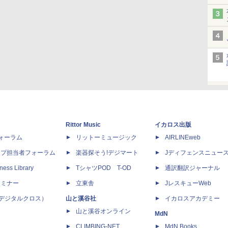
Rittor Music
イカロス出版
dフォーラム
リットーミュージック
AIRLINEweb
ップ担当者フォーラム
楽器探そう!デジマート
Jディフェンスニュー
ness Library
TシャツPOD T-OD
通訳翻訳ジャーナル
セミナー
立東舎
JレスキューWeb
 X（デジタルクロス）
山と溪谷社
イカロスアカデミー
山と溪谷オンライン
MdN
CLIMBING-NET
MdN Books