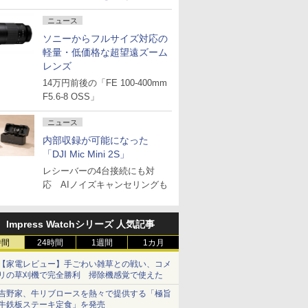
ニュース
ソニーからフルサイズ対応の
軽量・低価格な超望遠ズーム
レンズ
14万円前後の「FE 100-400mm
F5.6-8 OSS」
ニュース
内部収録が可能になった
「DJI Mic Mini 2S」
レシーバーの4台接続にも対
応 AIノイズキャンセリングも
Impress Watchシリーズ 人気記事
時間
24時間
1週間
1カ月
【家電レビュー】手ごわい雑草との戦い、コメ
リの草刈機で完全勝利 掃除機感覚で使えた
吉野家、牛リブロースを熱々で提供する「極旨
牛鉄板ステーキ定食」を発売