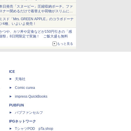
本日発売「スヌーピー」圧縮収納ポーチ。ファ
スナー閉めるだけで着替えや荷物がスリムにま
とまる
ミスド「Mrs. GREEN APPLE」のコラボドーナ
ツ4種、いよいよ発売！
かつや、カツ丼や定食などが150円引きの「感
謝祭」8日間限定で実施！ ご飯大盛も無料
もっと見る
ICE
天海社
ス
Comic curea
impress QuickBooks
PUBFUN
パブファンセルフ
IPGネットワーク
TシャツPOD pTa.shop