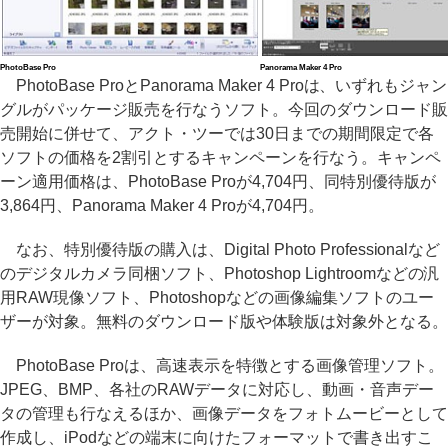
PhotoBase Pro
Panorama Maker 4 Pro
PhotoBase ProとPanorama Maker 4 Proは、いずれもジャン
グルがパッケージ販売を行なうソフト。今回のダウンロード販
売開始に併せて、アクト・ツーでは30日までの期間限定で各
ソフトの価格を2割引とするキャンペーンを行なう。キャンペ
ーン適用価格は、PhotoBase Proが4,704円、同特別優待版が
3,864円、Panorama Maker 4 Proが4,704円。
なお、特別優待版の購入は、Digital Photo Professionalなど
のデジタルカメラ同梱ソフト、Photoshop Lightroomなどの汎
用RAW現像ソフト、Photoshopなどの画像編集ソフトのユー
ザーが対象。無料のダウンロード版や体験版は対象外となる。
PhotoBase Proは、高速表示を特徴とする画像管理ソフト。
JPEG、BMP、各社のRAWデータに対応し、動画・音声デー
タの管理も行なえるほか、画像データをフォトムービーとして
作成し、iPodなどの端末に向けたフォーマットで書き出すこ