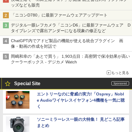
ッズなども販売
「ニコンD780」に最新ファームウェアアップデート
デジタル一眼レフカメラ「ニコンD6」に最新ファームウェア D
タイプレンズで露出アンダーになる現象の修正など
ChatGPT内でアドビ製品の機能が使える統合プラグイン 画
像・動画の作成を対話で
岡嶋和幸の「あとで買う」 1,903点目：高密閉で保冷効果が高い
クーラーボックス - デジカメ Watch
もっと見る
Special Site
エントリーなのに脅威の実力!「Osprey」Nobl
e Audioワイヤレスイヤフォン4機種を一気に聴
く
ソニーミラーレス一眼の大特集！ 見どころ記事
まとめ