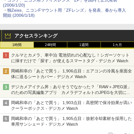
・
コシナ、ニコン用ツァイスレンズ「ZF」を国内で正式発表
(2006/1/20)
・
独Zeiss、ニコンFマウント用「ZFレンズ」を発表、春から導入
開始 (2006/1/18)
アクセスランキング
1時間
24時間
1週間
1カ月
クルマとカメラ、車中泊 電池切れの心配なし！シガーソケット
に挿すだけで「探す」が使えるスマートタグ - デジカメ Watch
岡嶋和幸の「あとで買う」 1,906点目：エアコンの冷風を座面全
体に送るシートカバー - デジカメ Watch
デジカメアイテム丼：ありそうでなかった？「RAW＋JPEG派」
のための写真編集アプリ カメラデフォルトのJPEGを大切にす
る「Filmator」
岡嶋和幸の「あとで買う」 1,903点目：高密閉で保冷効果が高い
クーラーボックス - デジカメ Watch
岡嶋和幸の「あとで買う」 1,905点目：放射冷却素材を採用した
車用サンシェード - デジカメ Watch