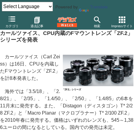
Powered by
Translate
デジカメ Watch
レンズ
交換レンズ
その他
カテゴリ
過去記事
検索
Impressサイト
カールツァイス、CPU内蔵のFマウントレンズ「ZF.2」
シリーズを発表
カールツァイス（Carl Zei
ss）は16日、CPUを内蔵し
たFマウントレンズ「ZF.2」
を計8本発表した。
「ZF.2」シリーズ
海外では「3.5/18」、「2.
8/21」、「2/35」、「1.4/50」、「2/50」、「1.4/85」の6本を
11月末に発売する。また、「Distagon（ディスタゴン）T* 2/2
8 ZF.2」と「Macro Planar（マクロプラナー）T* 2/100 ZF.2」
を2010年春に発売する。価格はいずれのレンズも、545～1,38
6ユーロの間になるとしている。国内での発売は未定。