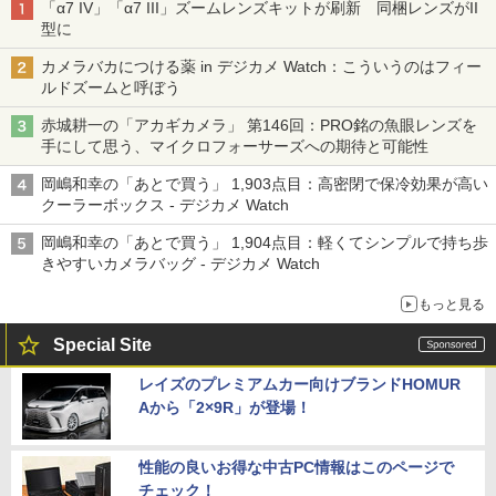
「α7 IV」「α7 III」ズームレンズキットが刷新 同梱レンズがII
型に
カメラバカにつける薬 in デジカメ Watch：こういうのはフィー
ルドズームと呼ぼう
赤城耕一の「アカギカメラ」 第146回：PRO銘の魚眼レンズを
手にして思う、マイクロフォーサーズへの期待と可能性
岡嶋和幸の「あとで買う」 1,903点目：高密閉で保冷効果が高い
クーラーボックス - デジカメ Watch
岡嶋和幸の「あとで買う」 1,904点目：軽くてシンプルで持ち歩
きやすいカメラバッグ - デジカメ Watch
もっと見る
Special Site
レイズのプレミアムカー向けブランドHOMUR
Aから「2×9R」が登場！
性能の良いお得な中古PC情報はこのページで
チェック！