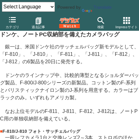
Powered by
Translate
デジカメ Watch
撮影用品
カメラバッグ
ドンケ
カテゴリ
過去記事
検索
Impressサイト
ドンケ、ノートPC収納部を備えたカメラバッグ
銀一は、米国ドンケ社のサッチェルバッグ新モデルとして、
「F-810」、「J-810」、「F-811」、「J-811」、「F-812」、
「J-812」の6製品を20日に発売する。
ドンケのラインナップ中、比較的薄型となるショルダーバッ
グ製品、F-800/J-800シリーズの新製品。コットン製のF-系列
とバリスティックナイロン製のJ-系列を用意する。カラーはブ
ラックのみ。いずれもアメリカ製。
なお上位モデルのF-811、J-811、F-812、J-812は、ノートP
C用の単独収納部を備えている。
■
F-810/J-810 フォト・サッチェルバッグ
一眼レフカメラ1台と交換レンズ2～3本、ストロボのほか、