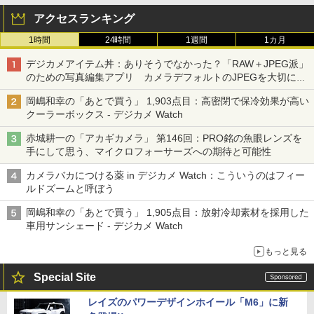
アクセスランキング
1時間
24時間
1週間
1カ月
デジカメアイテム丼：ありそうでなかった？「RAW＋JPEG派」
のための写真編集アプリ カメラデフォルトのJPEGを大切にす
る「Filmator」
岡嶋和幸の「あとで買う」 1,903点目：高密閉で保冷効果が高い
クーラーボックス - デジカメ Watch
赤城耕一の「アカギカメラ」 第146回：PRO銘の魚眼レンズを
手にして思う、マイクロフォーサーズへの期待と可能性
カメラバカにつける薬 in デジカメ Watch：こういうのはフィー
ルドズームと呼ぼう
岡嶋和幸の「あとで買う」 1,905点目：放射冷却素材を採用した
車用サンシェード - デジカメ Watch
もっと見る
Special Site
レイズのパワーデザインホイール「M6」に新