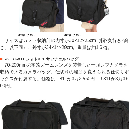
着用例（F-810）
着用例（F-810）
サイズはカメラ収納部の内寸が30×12×25cm（幅×奥行き×高
さ、以下同）、外寸が34×14×29cm。重量は約1.6kg。
■
F-811/J-811 フォト&PCサッチェルバッグ
70-200mmの望遠ズームレンズを装着した一眼レフカメラを
収納できるカメラバッグ。仕切りの場所を変えられる仕切りボ
ックスが付属する。価格はF-811が3万2,550円、J-811が3万3,6
00円。