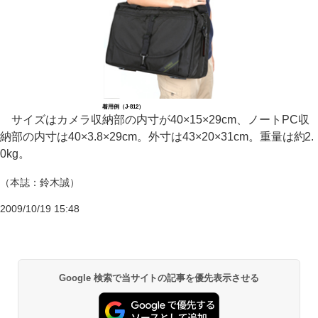
着用例（J-812）
サイズはカメラ収納部の内寸が40×15×29cm、ノートPC収
納部の内寸は40×3.8×29cm。外寸は43×20×31cm。重量は約2.
0kg。
（本誌：鈴木誠）
2009/10/19 15:48
Google 検索で当サイトの記事を優先表示させる