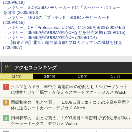
(2009/6/18)
・
レキサー、SDHC/SDメモリーカードに「スーパー・バリュー」
を追加 (2009/6/10)
・
レキサー、16GBの「プラチナII」SDHCメモリーカード
(2009/4/15)
・
レキサー、CF「Professional UDMA」に16GBを追加 (2009/4/3)
・
レキサー、35MB/秒のUDMA対応CFなどを発売延期 (2009/1/15)
・
レキサー、35MB/秒のUDMA対応CF (2009/1/14)
・
【特別企画】北京五輪開幕直前! プロカメラマンの機材を拝見
(2008/8/7)
アクセスランキング
1時間
24時間
1週間
1カ月
クルマとカメラ、車中泊 電池切れの心配なし！シガーソケット
に挿すだけで「探す」が使えるスマートタグ - デジカメ Watch
岡嶋和幸の「あとで買う」 1,906点目：エアコンの冷風を座面全
体に送るシートカバー - デジカメ Watch
岡嶋和幸の「あとで買う」 1,903点目：高密閉で保冷効果が高い
クーラーボックス - デジカメ Watch