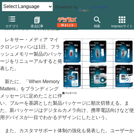
Powered by
Translate
レキサー、製品パッケージをリニューアル
カテゴリ
過去記事
検索
Impressサイト
～カスタマサポート体制も強化
レキサー・メディア マイ
クロンジャパンは1日、フラ
ッシュメモリー製品のパッケ
ージをリニューアルすると発
表した。
新たに、「When Memory
Matters」をブランディング
新パッケージ
メッセージに定めたことに伴
い、ブルーを基調とした製品パッケージに順次切替える。ま
た、新パッケージはデジタルカメラ向け、携帯電話向けなど使
用デバイスが一目でわかるデザインにしたという。
また、カスタマサポート体制の強化も発表した。ユーザーか