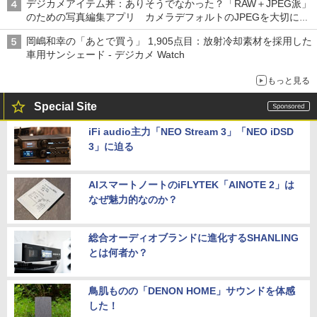
デジカメアイテム丼：ありそうでなかった？「RAW＋JPEG派」
のための写真編集アプリ カメラデフォルトのJPEGを大切にす
る「Filmator」
岡嶋和幸の「あとで買う」 1,905点目：放射冷却素材を採用した
車用サンシェード - デジカメ Watch
もっと見る
Special Site
iFi audio主力「NEO Stream 3」「NEO iDSD
3」に迫る
AIスマートノートのiFLYTEK「AINOTE 2」は
なぜ魅力的なのか？
総合オーディオブランドに進化するSHANLING
とは何者か？
鳥肌ものの「DENON HOME」サウンドを体感
した！