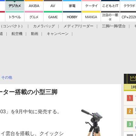
（コンパクト）
カメラバッグ
メディア/リーダー
三脚/一脚/雲台
道
航空機
動画
キャンペーン
その他
1
ーター搭載の小型三脚
503」を9月中旬に発売する。
イ雲台を搭載し、クイックシ