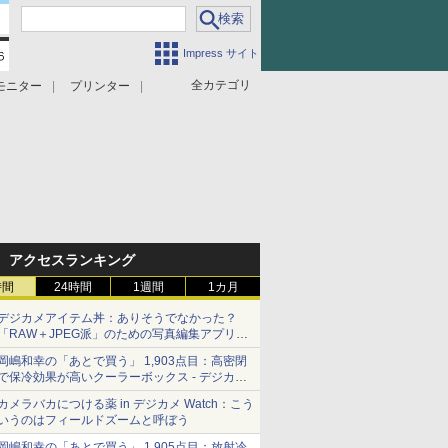
Impress サイト
全カテゴリ
モニター
プリンター
アクセスランキング
時間
24時間
1週間
1カ月
デジカメアイテム丼：ありそうでなかった？
「RAW＋JPEG派」のための写真編集アプリ
カメラデフォルトのJPEGを大切にする
岡嶋和幸の「あとで買う」 1,903点目：高密閉
「Filmator」
で保冷効果が高いクーラーボックス - デジカメ
Watch
カメラバカにつける薬 in デジカメ Watch：こう
いうのはフィールドズームと呼ぼう
岡嶋和幸の「あとで買う」 1,905点目：放射冷