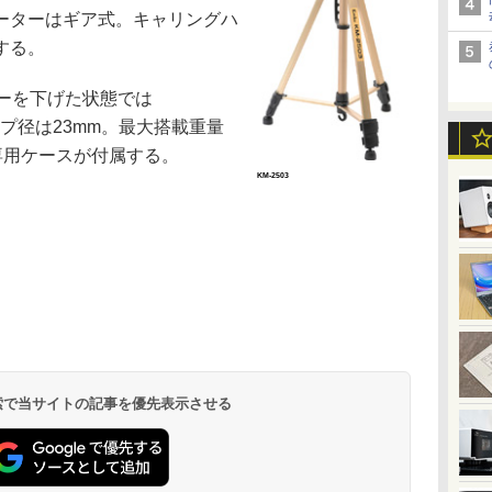
ーターはギア式。キャリングハ
する。
ターを下げた状態では
パイプ径は23mm。最大搭載重量
。専用ケースが付属する。
KM-2503
 検索で当サイトの記事を優先表示させる