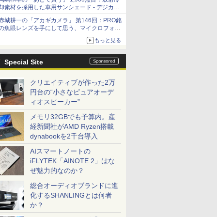
却素材を採用した車用サンシェード - デジカメ
Watch
赤城耕一の「アカギカメラ」 第146回：PRO銘
の魚眼レンズを手にして思う、マイクロフォー
サーズへの期待と可能性
もっと見る
Special Site
クリエイティブが作った2万
円台の“小さなピュアオーデ
ィオスピーカー”
メモリ32GBでも予算内。産
経新聞社がAMD Ryzen搭載
dynabookを2千台導入
AIスマートノートの
iFLYTEK「AINOTE 2」はな
ぜ魅力的なのか？
総合オーディオブランドに進
化するSHANLINGとは何者
か？