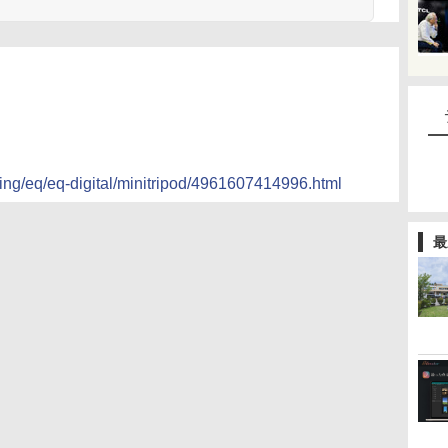
ging/eq/eq-digital/minitripod/4961607414996.html
最