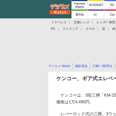
ミラーレス
交換レンズ
レンズ一体型
PC
ストラップ
スマホ
花
鉄
デジカメ Watch
撮影用品
三脚/一脚/雲台
ケンコー、ギア式エレベ
ケンコーは、3段三脚「KM-2
価格は1万4,490円。
レバーロック式の三脚。3ウェ