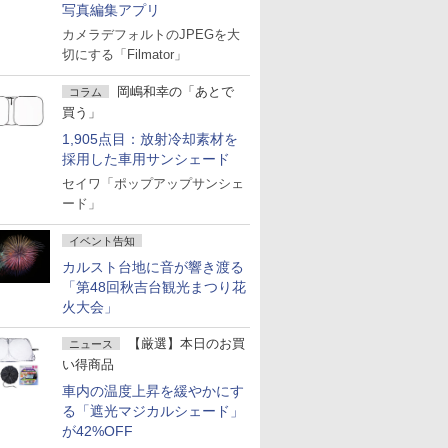
写真編集アプリ
カメラデフォルトのJPEGを大
切にする「Filmator」
岡嶋和幸の「あとで
コラム
買う」
1,905点目：放射冷却素材を
採用した車用サンシェード
セイワ「ポップアップサンシェ
ード」
イベント告知
カルスト台地に音が響き渡る
「第48回秋吉台観光まつり花
火大会」
【厳選】本日のお買
ニュース
い得商品
車内の温度上昇を緩やかにす
る「遮光マジカルシェード」
が42%OFF