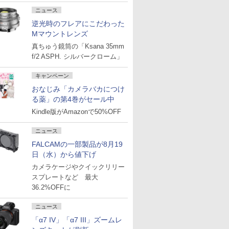
ニュース
逆光時のフレアにこだわった
Mマウントレンズ
真ちゅう鏡筒の「Ksana 35mm
f/2 ASPH. シルバークローム」
キャンペーン
おなじみ「カメラバカにつけ
る薬」の第4巻がセール中
Kindle版がAmazonで50%OFF
ニュース
FALCAMの一部製品が8月19
日（水）から値下げ
カメラケージやクイックリリー
スプレートなど 最大
36.2%OFFに
ニュース
「α7 IV」「α7 III」ズームレ