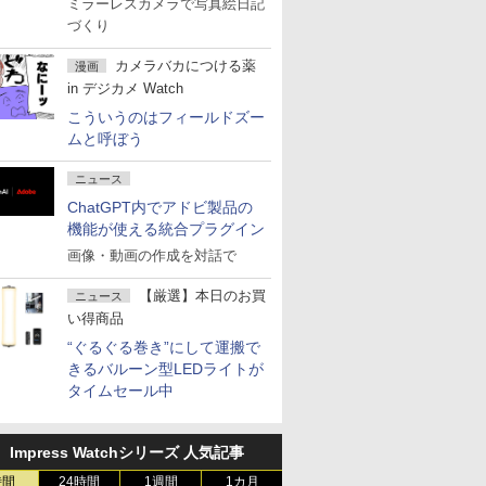
ミラーレスカメラで写真絵日記
づくり
カメラバカにつける薬
漫画
in デジカメ Watch
こういうのはフィールドズー
ムと呼ぼう
ニュース
ChatGPT内でアドビ製品の
機能が使える統合プラグイン
画像・動画の作成を対話で
【厳選】本日のお買
ニュース
い得商品
“ぐるぐる巻き”にして運搬で
きるバルーン型LEDライトが
タイムセール中
Impress Watchシリーズ 人気記事
時間
24時間
1週間
1カ月