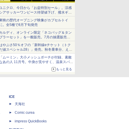
ユニクロ、今日から「お盆特別セール」。涼感
シアサッカーワンピース待望値下げ、撥水ギア
ショーツは1990円に
東映の歴代オープニング映像がカプセルトイ
に。全5種で8月下旬発売
カルディ、オンライン限定「ネコバッグ＆タン
ブラーセット」を一般販売。7月の抽選販売の
当選無効分
はやぶさ50％オフの「新幹線eチケット（トク
だ値スペシャル28）」発売。秋冬乗車分、えき
ねっと限定
「ムーミン」大小メッシュポーチが付録、素敵
なあの人 11月号。中身が見やすく、温泉スパに
も使える
もっと見る
ICE
天海社
ス
Comic curea
impress QuickBooks