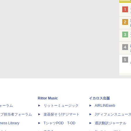
Rittor Music
イカロス出版
dフォーラム
リットーミュージック
AIRLINEweb
ップ担当者フォーラム
楽器探そう!デジマート
Jディフェンスニュー
ness Library
TシャツPOD T-OD
通訳翻訳ジャーナル