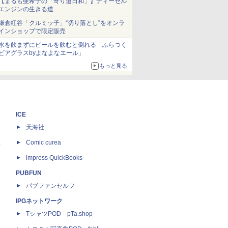
【まるも亜希子の「寄り道日和」】ディーゼル
エンジンの生きる道
鎌倉紅谷「クルミッ子」“切り落とし”をオンラ
インショップで限定販売
水を飲まずにビールを飲むと倒れる「ふらつく
ビアグラスbyよなよなエール」
もっと見る
ICE
天海社
ス
Comic curea
impress QuickBooks
PUBFUN
パブファンセルフ
IPGネットワーク
TシャツPOD pTa.shop