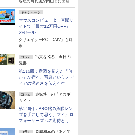
各地の写真店が岡山市に出店
キャンペーン
マウスコンピューター直販サ
イトで「最大12万円OFF」
のセール
クリエイターPC「DAIV」も対
象
写真を巡る、今日の
コラム
読書
第116回：意図を超えた「何
か」が宿る。写真というメデ
ィアの深遠さを伝える本
赤城耕一の「アカギ
コラム
カメラ」
第146回：PRO銘の魚眼レン
ズを手にして思う、マイクロ
フォーサーズへの期待と可能
性
岡嶋和幸の「あとで
コラム