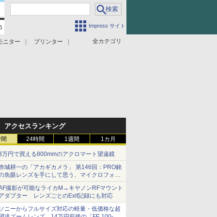
Impress サイト
全カテゴリ
モニター
プリンター
アクセスランキング
時間
24時間
1週間
1カ月
3万円で買える800mmのアクロマート望遠鏡
赤城耕一の「アカギカメラ」 第146回：PRO銘
の魚眼レンズを手にして思う、マイクロフォー
サーズへの期待と可能性
AF撮影が可能なライカM→キヤノンRFマウント
アダプター レンズごとのExif記録にも対応
ソニーからフルサイズ対応の軽量・低価格な超
望遠ズームレンズ 14万円前後の「FE 100-