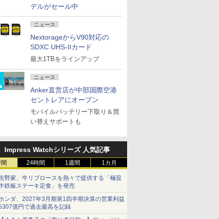
デルがセール中
ニュース
NextorageからV90対応の
SDXC UHS-IIカード
最大1TBをラインアップ
ニュース
Anker直営店が中部国際空港
セントレアにオープン
モバイルバッテリー下取り＆買
い替えサポートも
Impress Watchシリーズ 人気記事
時間
24時間
1週間
1カ月
吉野家、牛リブロースを熱々で提供する「極旨
牛鉄板ステーキ定食」を発売
ホンダ、2027年3月期第1四半期決算の営業利益
5307億円で過去最高を記録