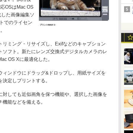
OSはMac OS
化した画像編集ソ
ットでのライセン
プリントMAX! 3
円。
リミング・リサイズし、Exifなどのキャプション
トソフト。新たにレンズ交換式デジタルカメラのレ
c OS Xに最適化した。
ィンドウにドラッグ&ドロップし、用紙サイズを
を決定しプリントする。
対しても近似画角を保つ機能や、選択した画像を
チ機能などを備える。