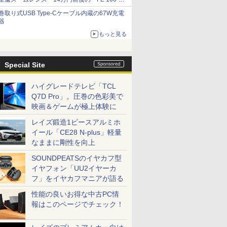
400mm F5.6-8 OSS」
巻取り式USB Type-Cケーブル内蔵の67W充電
器
もっと見る
Special Site
ハイグレードテレビ「TCL
Q7D Pro」。圧巻の色彩美で
映画＆ゲームが極上体験に
レイズ鍛造1ピースアルミホ
イール「CE28 N-plus」軽量
なままに剛性を向上
SOUNDPEATSのイヤカフ型
イヤフォン「UU2イヤーカ
フ」をイヤカフマニアが語る
性能の良いお得な中古PC情
報はこのページでチェック！