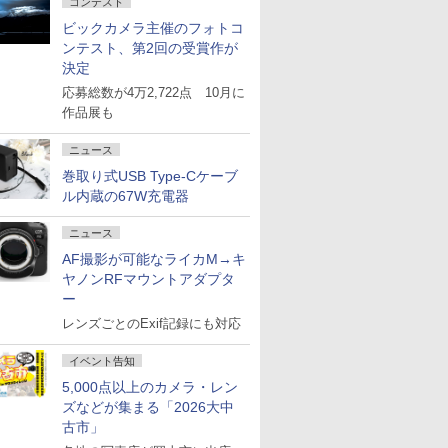
コンテスト
ビックカメラ主催のフォトコ
ンテスト、第2回の受賞作が
決定
応募総数が4万2,722点 10月に
作品展も
ニュース
巻取り式USB Type-Cケーブ
ル内蔵の67W充電器
ニュース
AF撮影が可能なライカM→キ
ヤノンRFマウントアダプタ
ー
レンズごとのExif記録にも対応
イベント告知
5,000点以上のカメラ・レン
ズなどが集まる「2026大中
古市」