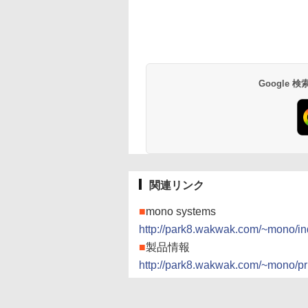
Google
関連リンク
■
mono systems
http://park8.wakwak.com/~mono/i
■
製品情報
http://park8.wakwak.com/~mono/pr