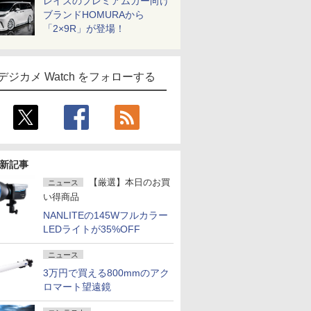
レイズのプレミアムカー向け
ブランドHOMURAから
「2×9R」が登場！
デジカメ Watch をフォローする
新記事
【厳選】本日のお買
ニュース
い得商品
NANLITEの145Wフルカラー
LEDライトが35%OFF
ニュース
3万円で買える800mmのアク
ロマート望遠鏡