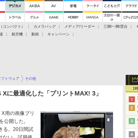
（コンパクト）
カメラバッグ
メディア/リーダー
三脚/一脚/雲台
道
航空機
動画
キャンペーン
ソフトウェア
その他
1
 OS Xに最適化した「プリントMAX! 3」
OS X用の画像プリ
」を公開した。
きる。20日間試
はない。試用後