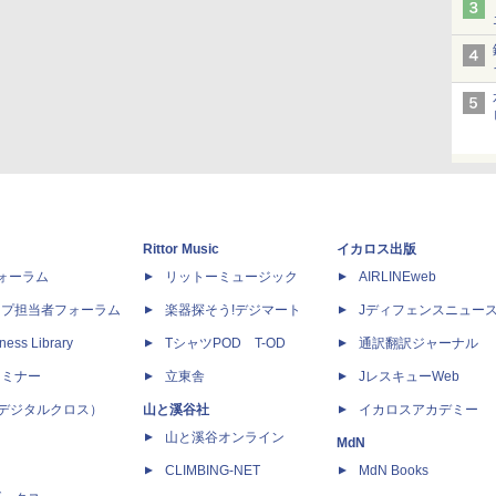
Rittor Music
イカロス出版
dフォーラム
リットーミュージック
AIRLINEweb
ップ担当者フォーラム
楽器探そう!デジマート
Jディフェンスニュー
ness Library
TシャツPOD T-OD
通訳翻訳ジャーナル
セミナー
立東舎
JレスキューWeb
 X（デジタルクロス）
山と溪谷社
イカロスアカデミー
山と溪谷オンライン
MdN
CLIMBING-NET
MdN Books