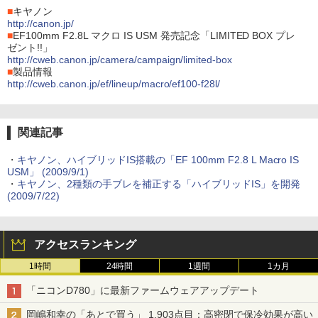
■
キヤノン
http://canon.jp/
■
EF100mm F2.8L マクロ IS USM 発売記念「LIMITED BOX プレ
ゼント!!」
http://cweb.canon.jp/camera/campaign/limited-box
■
製品情報
http://cweb.canon.jp/ef/lineup/macro/ef100-f28l/
関連記事
・
キヤノン、ハイブリッドIS搭載の「EF 100mm F2.8 L Macro IS
USM」 (2009/9/1)
・
キヤノン、2種類の手ブレを補正する「ハイブリッドIS」を開発
(2009/7/22)
アクセスランキング
1時間
24時間
1週間
1カ月
「ニコンD780」に最新ファームウェアアップデート
岡嶋和幸の「あとで買う」 1,903点目：高密閉で保冷効果が高い