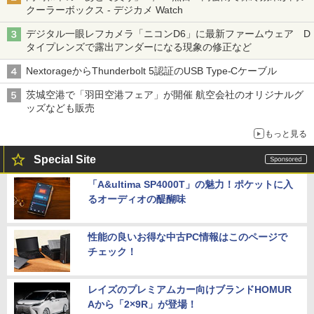
クーラーボックス - デジカメ Watch
デジタル一眼レフカメラ「ニコンD6」に最新ファームウェア D
タイプレンズで露出アンダーになる現象の修正など
NextorageからThunderbolt 5認証のUSB Type-Cケーブル
茨城空港で「羽田空港フェア」が開催 航空会社のオリジナルグ
ッズなども販売
もっと見る
Special Site
「A&ultima SP4000T」の魅力！ポケットに入
るオーディオの醍醐味
性能の良いお得な中古PC情報はこのページで
チェック！
レイズのプレミアムカー向けブランドHOMUR
Aから「2×9R」が登場！