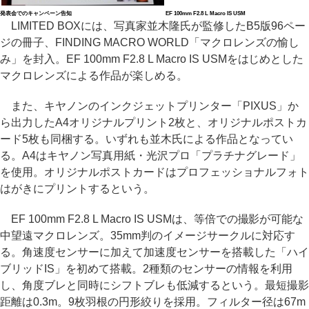
発表会でのキャンペーン告知
EF 100mm F2.8 L Macro IS USM
LIMITED BOXには、写真家並木隆氏が監修したB5版96ペー
ジの冊子、FINDING MACRO WORLD「マクロレンズの愉し
み」を封入。EF 100mm F2.8 L Macro IS USMをはじめとした
マクロレンズによる作品が楽しめる。
また、キヤノンのインクジェットプリンター「PIXUS」か
ら出力したA4オリジナルプリント2枚と、オリジナルポストカ
ード5枚も同梱する。いずれも並木氏による作品となってい
る。A4はキヤノン写真用紙・光沢プロ「プラチナグレード」
を使用。オリジナルポストカードはプロフェッショナルフォト
はがきにプリントするという。
EF 100mm F2.8 L Macro IS USMは、等倍での撮影が可能な
中望遠マクロレンズ。35mm判のイメージサークルに対応す
る。角速度センサーに加えて加速度センサーを搭載した「ハイ
ブリッドIS」を初めて搭載。2種類のセンサーの情報を利用
し、角度ブレと同時にシフトブレも低減するという。最短撮影
距離は0.3m。9枚羽根の円形絞りを採用。フィルター径は67m