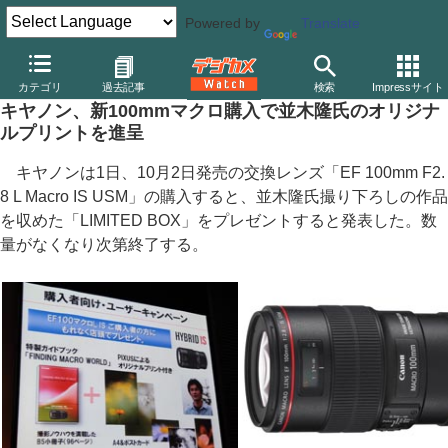
Powered by
Translate
デジカメ Watch
レンズ
交換レンズ
キヤノン
カテゴリ
過去記事
検索
Impressサイト
キヤノン、新100mmマクロ購入で並木隆氏のオリジナ
ルプリントを進呈
キヤノンは1日、10月2日発売の交換レンズ「EF 100mm F2.
8 L Macro IS USM」の購入すると、並木隆氏撮り下ろしの作品
を収めた「LIMITED BOX」をプレゼントすると発表した。数
量がなくなり次第終了する。