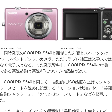
COOLPIX S570（ピンク）
COOLPIX S570（ピンク）
同時発表のCOOLPIX S640と類似した外観とスペックを持
つコンパクトデジタルカメラ。ただし手ブレ補正は光学式では
なく電子式となる。また発表資料中、COOLPIX S640の特徴
である高速起動と高速AFについての記述はない。
COOLPIX S640と同じく、自動的にISO感度を上げてシャッ
タースピードを速めに設定する「モーション検知」や、「笑顔
自動シャッター」、「おまかせシーンモード」などを搭載し
た。
また、今シーズンからの新機能「美肌効果」も備えている。