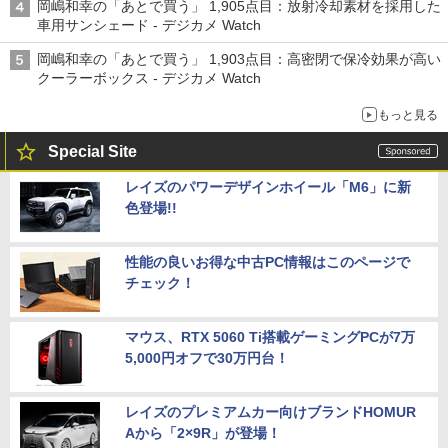
岡嶋和幸の「あとで買う」 1,905点目：放射冷却素材を採用した
車用サンシェード - デジカメ Watch
岡嶋和幸の「あとで買う」 1,903点目：高密閉で保冷効果が高い
クーラーボックス - デジカメ Watch
もっと見る
Special Site
レイズのパワーデザインホイール「M6」に新
色登場!!
性能の良いお得な中古PC情報はこのページで
チェック！
マウス、RTX 5060 Ti搭載ゲーミングPCが7万
5,000円オフで30万円台！
レイズのプレミアムカー向けブランドHOMUR
Aから「2×9R」が登場！