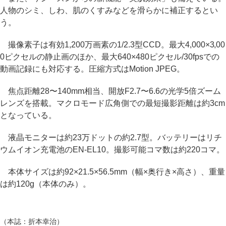
人物のシミ、しわ、肌のくすみなどを滑らかに補正するとい
う。
撮像素子は有効1,200万画素の1/2.3型CCD。最大4,000×3,00
0ピクセルの静止画のほか、最大640×480ピクセル/30fpsでの
動画記録にも対応する。圧縮方式はMotion JPEG。
焦点距離28〜140mm相当、開放F2.7〜6.6の光学5倍ズーム
レンズを搭載。マクロモード広角側での最短撮影距離は約3cm
となっている。
液晶モニターは約23万ドットの約2.7型。バッテリーはリチ
ウムイオン充電池のEN-EL10。撮影可能コマ数は約220コマ。
本体サイズは約92×21.5×56.5mm（幅×奥行き×高さ）、重量
は約120g（本体のみ）。
（本誌：折本幸治）