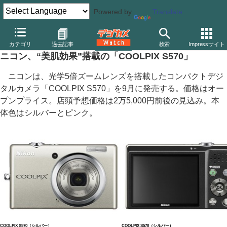
Powered by
Translate
デジカメ Watch
カメラ
レンズ一体型（コンパクト）カメラ
ニ
カテゴリ
過去記事
検索
Impressサイト
ニコン、“美肌効果”搭載の「COOLPIX S570」
ニコンは、光学5倍ズームレンズを搭載したコンパクトデジ
タルカメラ「COOLPIX S570」を9月に発売する。価格はオー
プンプライス。店頭予想価格は2万5,000円前後の見込み。本
体色はシルバーとピンク。
COOLPIX S570（シルバー）
COOLPIX S570（シルバー）