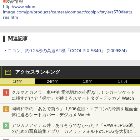
■
製品情報
http://www.nikon-
image.com/jpn/products/camera/compact/coolpix/style/s570/featu
res.htm
関連記事
・
ニコン、約0.25秒の高速AF機「COOLPIX S640」 (2009/8/4)
アクセスランキング
1時間
24時間
1週間
1カ月
クルマとカメラ、車中泊 電池切れの心配なし！シガーソケット
に挿すだけで「探す」が使えるスマートタグ - デジカメ Watch
岡嶋和幸の「あとで買う」 1,906点目：エアコンの冷風を座面全
体に送るシートカバー - デジカメ Watch
デジカメアイテム丼：ありそうでなかった？「RAW＋JPEG派」
のための写真編集アプリ カメラデフォルトのJPEGを大切にす
る「Filmator」