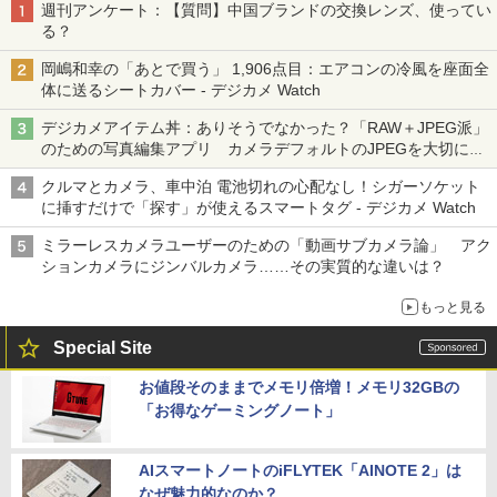
週刊アンケート：【質問】中国ブランドの交換レンズ、使ってい
る？
岡嶋和幸の「あとで買う」 1,906点目：エアコンの冷風を座面全
体に送るシートカバー - デジカメ Watch
デジカメアイテム丼：ありそうでなかった？「RAW＋JPEG派」
のための写真編集アプリ カメラデフォルトのJPEGを大切にす
る「Filmator」
クルマとカメラ、車中泊 電池切れの心配なし！シガーソケット
に挿すだけで「探す」が使えるスマートタグ - デジカメ Watch
ミラーレスカメラユーザーのための「動画サブカメラ論」 アク
ションカメラにジンバルカメラ……その実質的な違いは？
もっと見る
Special Site
お値段そのままでメモリ倍増！メモリ32GBの
「お得なゲーミングノート」
AIスマートノートのiFLYTEK「AINOTE 2」は
なぜ魅力的なのか？