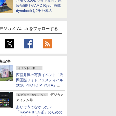
メモリ32GBでも予算内。産
経新聞社がAMD Ryzen搭載
dynabookを2千台導入
デジカメ Watch をフォローする
新記事
イベントレポート
西軽井沢の写真イベント「浅
間国際フォトフェスティバル
2026 PHOTO MIYOTA」が
開幕
デジカメ
レビュー・使いこなし
アイテム丼
ありそうでなかった？
「RAW＋JPEG派」のための