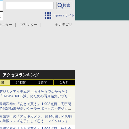
Impress サイト
全カテゴリ
モニター
プリンター
アクセスランキング
時間
24時間
1週間
1カ月
デジカメアイテム丼：ありそうでなかった？
「RAW＋JPEG派」のための写真編集アプリ
カメラデフォルトのJPEGを大切にする
岡嶋和幸の「あとで買う」 1,903点目：高密閉
「Filmator」
で保冷効果が高いクーラーボックス - デジカメ
Watch
赤城耕一の「アカギカメラ」 第146回：PRO銘
の魚眼レンズを手にして思う、マイクロフォー
サーズへの期待と可能性
岡嶋和幸の「あとで買う」 1,905点目：放射冷