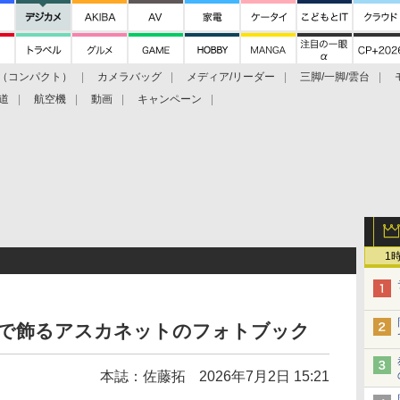
（コンパクト）
カメラバッグ
メディア/リーダー
三脚/一脚/雲台
道
航空機
動画
キャンペーン
1
トで飾るアスカネットのフォトブック
本誌：佐藤拓
2026年7月2日 15:21