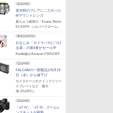
ニュース
逆光時のフレアにこだわった
Mマウントレンズ
真ちゅう鏡筒の「Ksana 35mm
f/2 ASPH. シルバークローム」
キャンペーン
おなじみ「カメラバカにつけ
る薬」の第4巻がセール中
Kindle版がAmazonで50%OFF
ニュース
FALCAMの一部製品が8月19
日（水）から値下げ
カメラケージやクイックリリー
スプレートなど 最大
36.2%OFFに
ニュース
「α7 IV」「α7 III」ズームレ
ンズキットが刷新