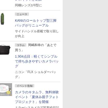
同梱レンズがII型に
ニュース
KANIのロールトップ型三脚
バッグがリニューアル
サイドハンドル搭載で取り回し
が向上
岡嶋和幸の「あとで
コラム
買う」
1,904点目：軽くてシンプル
で持ち歩きやすいカメラバッ
グ
ニコン「FLX ショルダーバッ
グ」
イベント告知
カメラのキタムラ、無料体験
イベント「夏休み親子フォト
プロジェクト」を開催
ミラーレスカメラで写真絵日記