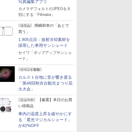
写真編集アプリ
カメラデフォルトのJPEGを大
切にする「Filmator」
岡嶋和幸の「あとで
コラム
買う」
1,905点目：放射冷却素材を
採用した車用サンシェード
セイワ「ポップアップサンシェ
ード」
イベント告知
カルスト台地に音が響き渡る
「第48回秋吉台観光まつり花
火大会」
【厳選】本日のお買
ニュース
い得商品
車内の温度上昇を緩やかにす
る「遮光マジカルシェード」
が42%OFF