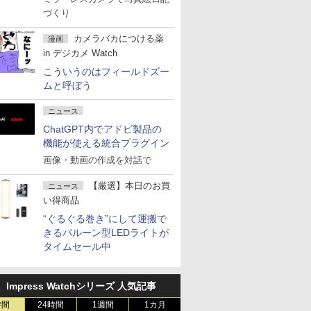
づくり
カメラバカにつける薬
漫画
in デジカメ Watch
こういうのはフィールドズー
ムと呼ぼう
ニュース
ChatGPT内でアドビ製品の
機能が使える統合プラグイン
画像・動画の作成を対話で
【厳選】本日のお買
ニュース
い得商品
“ぐるぐる巻き”にして運搬で
きるバルーン型LEDライトが
タイムセール中
Impress Watchシリーズ 人気記事
時間
24時間
1週間
1カ月