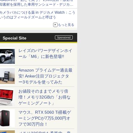
却素材を採用した車用サンシェード - デジカメ
Watch
カメラバカにつける薬 in デジカメ Watch：こう
いうのはフィールドズームと呼ぼう
もっと見る
Special Site
レイズのパワーデザインホイ
ール「M6」に新色登場!!
Amazon プライムデー過去最
安! Anker注目プロジェクタ
ー3モデルを使ってみた
お値段そのままでメモリ倍
増！メモリ32GBの「お得な
ゲーミングノート」
マウス、RTX 5060 Ti搭載ゲ
ーミングPCが7万5,000円オ
フで30万円台！