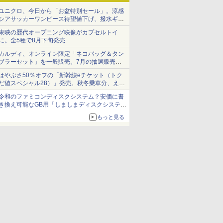
ユニクロ、今日から「お盆特別セール」。涼感
シアサッカーワンピース待望値下げ、撥水ギア
ショーツは1990円に
東映の歴代オープニング映像がカプセルトイ
に。全5種で8月下旬発売
カルディ、オンライン限定「ネコバッグ＆タン
ブラーセット」を一般販売。7月の抽選販売の
当選無効分
はやぶさ50％オフの「新幹線eチケット（トク
だ値スペシャル28）」発売。秋冬乗車分、えき
ねっと限定
令和のファミコンディスクシステム？安価に書
き換え可能なGB用「しましまディスクシステ
ム」
もっと見る