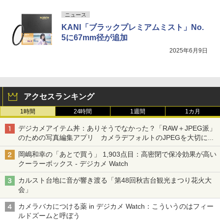
ニュース
KANI「ブラックプレミアムミスト」No.
5に67mm径が追加
2025年6月9日
アクセスランキング
1時間
24時間
1週間
1カ月
デジカメアイテム丼：ありそうでなかった？「RAW＋JPEG派」
のための写真編集アプリ カメラデフォルトのJPEGを大切にす
る「Filmator」
岡嶋和幸の「あとで買う」 1,903点目：高密閉で保冷効果が高い
クーラーボックス - デジカメ Watch
カルスト台地に音が響き渡る「第48回秋吉台観光まつり花火大
会」
カメラバカにつける薬 in デジカメ Watch：こういうのはフィー
ルドズームと呼ぼう