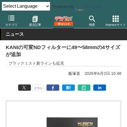
Powered by
Translate
デジカメ Watch
レンズ
レンズフィルター
カニ
カテゴリ
過去記事
検索
Impressサイト
ニュース
KANIの可変NDフィルターに49〜58mmの4サイズ
が追加
ブラックミスト新ラインも拡充
飯塚直
2026年6月2日 10:48
リスト