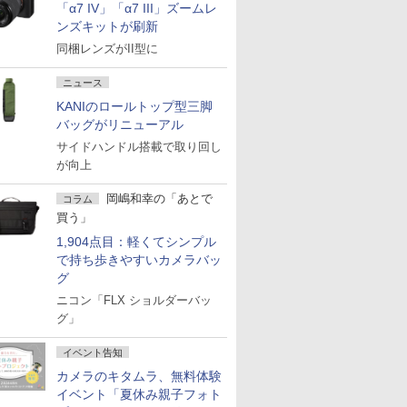
「α7 IV」「α7 III」ズームレ
ンズキットが刷新
同梱レンズがII型に
ニュース
KANIのロールトップ型三脚
バッグがリニューアル
サイドハンドル搭載で取り回し
が向上
岡嶋和幸の「あとで
コラム
買う」
1,904点目：軽くてシンプル
で持ち歩きやすいカメラバッ
グ
ニコン「FLX ショルダーバッ
グ」
イベント告知
カメラのキタムラ、無料体験
イベント「夏休み親子フォト