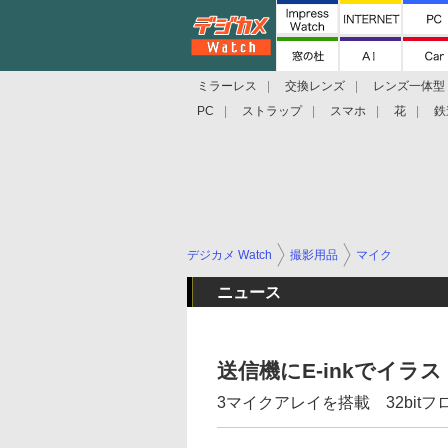
ミラーレス
交換レンズ
レンズ一体型
PC
ストラップ
スマホ
花
鉄
デジカメ Watch
撮影用品
マイク
ニュース
送信機にE-inkでイラストが
3マイクアレイを搭載 32bit