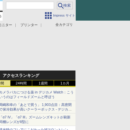
Impress サイト
全カテゴリ
モニター
プリンター
アクセスランキング
時間
24時間
1週間
1カ月
カメラバカにつける薬 in デジカメ Watch：こう
いうのはフィールドズームと呼ぼう
岡嶋和幸の「あとで買う」 1,903点目：高密閉
で保冷効果が高いクーラーボックス - デジカメ
Watch
「α7 IV」「α7 III」ズームレンズキットが刷新
同梱レンズがII型に
逆光時のフレアにこだわったMマウントレン