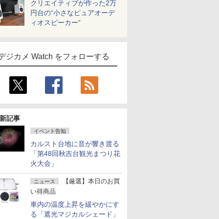
クリエイティブが作った2万
円台の“小さなピュアオーデ
ィオスピーカー”
デジカメ Watch をフォローする
新記事
イベント告知
カルスト台地に音が響き渡る
「第48回秋吉台観光まつり花
火大会」
【厳選】本日のお買
ニュース
い得商品
車内の温度上昇を緩やかにす
る「遮光マジカルシェード」