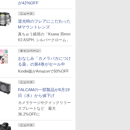
が42%OFF
ニュース
逆光時のフレアにこだわった
Mマウントレンズ
真ちゅう鏡筒の「Ksana 35mm
f/2 ASPH. シルバークローム」
キャンペーン
おなじみ「カメラバカにつけ
る薬」の第4巻がセール中
Kindle版がAmazonで50%OFF
ニュース
FALCAMの一部製品が8月19
日（水）から値下げ
カメラケージやクイックリリー
スプレートなど 最大
36.2%OFFに
ニュース