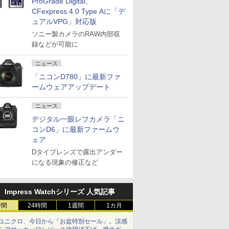
ProGrade Digital、
CFexpress 4.0 Type Aに「デ
ュアルVPG」対応版
ソニー製カメラのRAW内部収
録などが可能に
ニュース
「ニコンD780」に最新ファ
ームウェアアップデート
ニュース
デジタル一眼レフカメラ「ニ
コンD6」に最新ファームウ
ェア
Dタイプレンズで露出アンダー
になる現象の修正など
Impress Watchシリーズ 人気記事
時間
24時間
1週間
1カ月
ユニクロ、今日から「お盆特別セール」。涼感