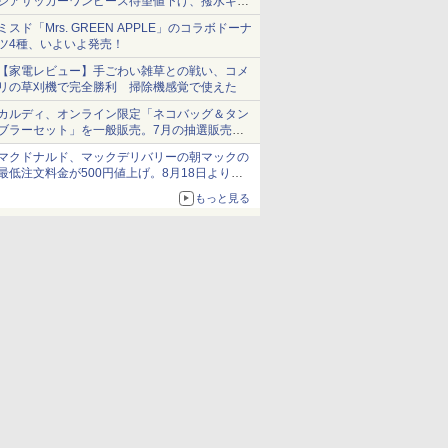
シアサッカーワンピース待望値下げ、撥水ギア
ショーツは1990円に
ミスド「Mrs. GREEN APPLE」のコラボドーナ
ツ4種、いよいよ発売！
【家電レビュー】手ごわい雑草との戦い、コメ
リの草刈機で完全勝利 掃除機感覚で使えた
カルディ、オンライン限定「ネコバッグ＆タン
ブラーセット」を一般販売。7月の抽選販売の
当選無効分
マクドナルド、マックデリバリーの朝マックの
最低注文料金が500円値上げ。8月18日より
1,500円から受付
もっと見る