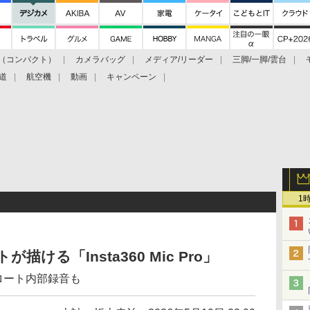
（コンパクト）
カメラバッグ
メディア/リーダー
三脚/一脚/雲台
道
航空機
動画
キャンペーン
1
描ける「Insta360 Mic Pro」
フロート内部録音も