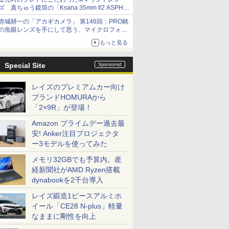
ズ 真ちゅう鏡筒の「Ksana 35mm f/2 ASPH.
シルバークローム」
赤城耕一の「アカギカメラ」 第146回：PRO銘
の魚眼レンズを手にして思う、マイクロフォー
サーズへの期待と可能性
もっと見る
Special Site
レイズのプレミアムカー向け
ブランドHOMURAから
「2×9R」が登場！
Amazon プライムデー過去最
安! Anker注目プロジェクタ
ー3モデルを使ってみた
メモリ32GBでも予算内。産
経新聞社がAMD Ryzen搭載
dynabookを2千台導入
レイズ鍛造1ピースアルミホ
イール「CE28 N-plus」軽量
なままに剛性を向上