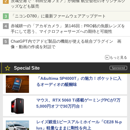
茨城空港で「羽田空港フェア」が開催 航空会社のオリジナルグ
ッズなども販売
「ニコンD780」に最新ファームウェアアップデート
赤城耕一の「アカギカメラ」 第146回：PRO銘の魚眼レンズを
手にして思う、マイクロフォーサーズへの期待と可能性
ChatGPT内でアドビ製品の機能が使える統合プラグイン 画
像・動画の作成を対話で
もっと見る
Special Site
「A&ultima SP4000T」の魅力！ポケットに入
るオーディオの醍醐味
マウス、RTX 5060 Ti搭載ゲーミングPCが7万
5,000円オフで30万円台！
レイズ鍛造1ピースアルミホイール「CE28 N-p
lus」軽量なままに剛性を向上