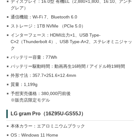
ディスプレイ：16.0型 有機EL（2,880×1,800、16:10、アンチ
グレア）
通信機能：Wi-Fi 7、Bluetooth 6.0
ストレージ：1TB NVMe （PCIe 5.0）
インターフェース：HDMI出力×1、USB Type-
C×2（Thunderbolt 4）、USB Type-A×2、ステレオミニジャッ
ク
バッテリー容量：77Wh
バッテリー駆動時間：動画再生16時間 / アイドル時19時間
外形寸法：357.7×251.6×12.4mm
質量：1,199g
予想実売価格：380,000円前後
※販売店限定モデル
LG gram Pro（16Z95U-GS55J）
本体カラー：エアロミニウムブラック
OS：Windows 11 Home