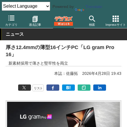
Powered by
Translate
デジカメ Watch
PC/モバイル関連
PC
カテゴリ
過去記事
検索
Impressサイト
ニュース
厚さ12.4mmの薄型16インチPC「LG gram Pro
16」
新素材採用で薄さと堅牢性を両立
本誌：佐藤拓
2026年4月28日 19:43
リスト