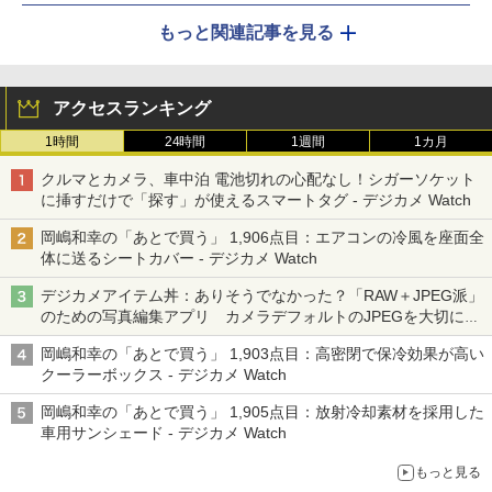
もっと関連記事を見る
アクセスランキング
1時間
24時間
1週間
1カ月
クルマとカメラ、車中泊 電池切れの心配なし！シガーソケット
に挿すだけで「探す」が使えるスマートタグ - デジカメ Watch
岡嶋和幸の「あとで買う」 1,906点目：エアコンの冷風を座面全
体に送るシートカバー - デジカメ Watch
デジカメアイテム丼：ありそうでなかった？「RAW＋JPEG派」
のための写真編集アプリ カメラデフォルトのJPEGを大切にす
る「Filmator」
岡嶋和幸の「あとで買う」 1,903点目：高密閉で保冷効果が高い
クーラーボックス - デジカメ Watch
岡嶋和幸の「あとで買う」 1,905点目：放射冷却素材を採用した
車用サンシェード - デジカメ Watch
もっと見る