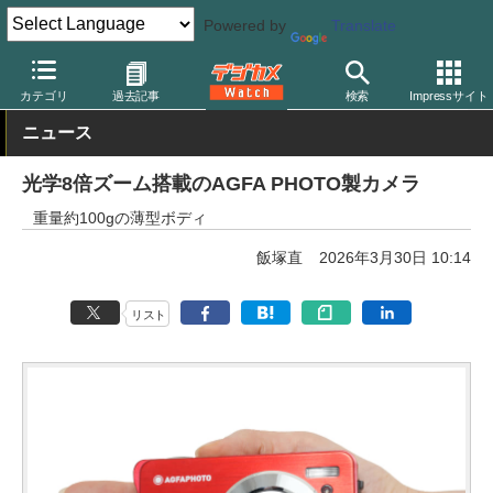
Powered by
Translate
デジカメ Watch
カメラ
レンズ一体型（コンパクト）カメラ
カテゴリ
過去記事
検索
Impressサイト
ニュース
光学8倍ズーム搭載のAGFA PHOTO製カメラ
重量約100gの薄型ボディ
飯塚直
2026年3月30日 10:14
リスト