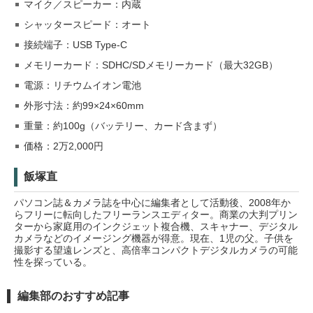
マイク／スピーカー：内蔵
シャッタースピード：オート
接続端子：USB Type-C
メモリーカード：SDHC/SDメモリーカード（最大32GB）
電源：リチウムイオン電池
外形寸法：約99×24×60mm
重量：約100g（バッテリー、カード含まず）
価格：2万2,000円
飯塚直
パソコン誌＆カメラ誌を中心に編集者として活動後、2008年か
らフリーに転向したフリーランスエディター。商業の大判プリン
ターから家庭用のインクジェット複合機、スキャナー、デジタル
カメラなどのイメージング機器が得意。現在、1児の父。子供を
撮影する望遠レンズと、高倍率コンパクトデジタルカメラの可能
性を探っている。
編集部のおすすめ記事