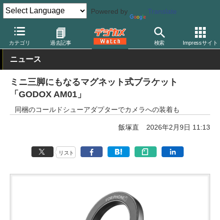
Powered by
Translate
デジカメ Watch
撮影用品
三脚/一脚/雲台
カテゴリ
過去記事
検索
Impressサイト
ニュース
ミニ三脚にもなるマグネット式ブラケット
「GODOX AM01」
同梱のコールドシューアダプターでカメラへの装着も
飯塚直
2026年2月9日 11:13
リスト