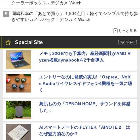
クーラーボックス - デジカメ Watch
岡嶋和幸の「あとで買う」 1,904点目：軽くてシンプルで持ち歩
きやすいカメラバッグ - デジカメ Watch
もっと見る
Special Site
メモリ32GBでも予算内。産経新聞社がAMD R
yzen搭載dynabookを2千台導入
エントリーなのに脅威の実力!「Osprey」Nobl
e Audioワイヤレスイヤフォン4機種を一気に聴
く
鳥肌ものの「DENON HOME」サウンドを体感
した！
AIスマートノートのiFLYTEK「AINOTE 2」は
なぜ魅力的なのか？