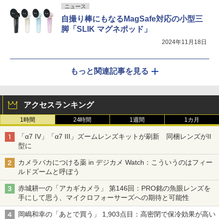
ニュース
自撮り棒にもなるMagSafe対応の小型三
脚「SLIK マグネポッド」
2024年11月18日
もっと関連記事を見る
アクセスランキング
1時間
24時間
1週間
1カ月
「α7 IV」「α7 III」ズームレンズキットが刷新 同梱レンズがII
型に
カメラバカにつける薬 in デジカメ Watch：こういうのはフィー
ルドズームと呼ぼう
赤城耕一の「アカギカメラ」 第146回：PRO銘の魚眼レンズを
手にして思う、マイクロフォーサーズへの期待と可能性
岡嶋和幸の「あとで買う」 1,903点目：高密閉で保冷効果が高い