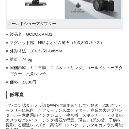
コールドシューアダプター
製品名：GODOX AM01
マグネット部：N52ネオジム磁石（約3,800ガウス）
外形寸法：104.3×59.4×8mm
重量：74.5g
同梱内容：ミニ三脚、マグネットリング、コールドシューアダ
プター、六角レンチ
価格：3,080円
飯塚直
パソコン誌＆カメラ誌を中心に編集者として活動後、2008年か
らフリーに転向したフリーランスエディター。商業の大判プリン
ターから家庭用のインクジェット複合機、スキャナー、デジタル
カメラなどのイメージング機器が得意。現在、1児の父。子供を
撮影する望遠レンズと、高倍率コンパクトデジタルカメラの可能