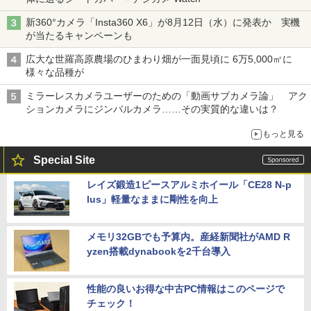
新360°カメラ「Insta360 X6」が8月12日（水）に発表か 実機
が当たるキャンペーンも
広大な世羅高原農場のひまわり畑が一面見頃に 6万5,000㎡に
様々な品種が
ミラーレスカメラユーザーのための「動画サブカメラ論」 アク
ションカメラにジンバルカメラ……その実質的な違いは？
もっと見る
Special Site
レイズ鍛造1ピースアルミホイール「CE28 N-p
lus」軽量なままに剛性を向上
メモリ32GBでも予算内。産経新聞社がAMD R
yzen搭載dynabookを2千台導入
性能の良いお得な中古PC情報はこのページで
チェック！