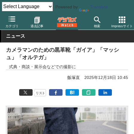
Powered by
Translate
デジカメ Watch
撮影用品
カテゴリ
過去記事
検索
Impressサイト
ニュース
カメラマンのための黒革靴「ガイア」「マッシ
ュ」「オルテガ」
式典・商談・展示会などでの撮影に
飯塚直
2025年12月18日 10:45
リスト