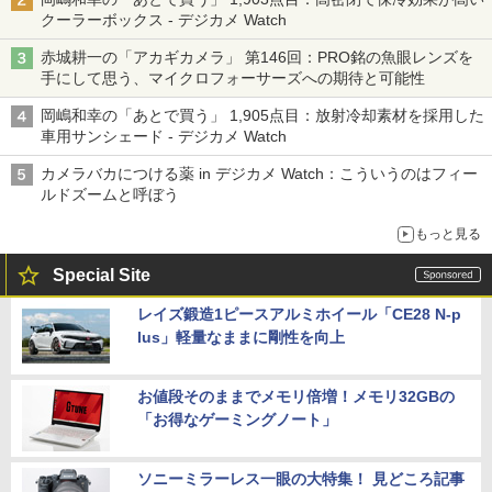
クーラーボックス - デジカメ Watch
赤城耕一の「アカギカメラ」 第146回：PRO銘の魚眼レンズを
手にして思う、マイクロフォーサーズへの期待と可能性
岡嶋和幸の「あとで買う」 1,905点目：放射冷却素材を採用した
車用サンシェード - デジカメ Watch
カメラバカにつける薬 in デジカメ Watch：こういうのはフィー
ルドズームと呼ぼう
もっと見る
Special Site
レイズ鍛造1ピースアルミホイール「CE28 N-p
lus」軽量なままに剛性を向上
お値段そのままでメモリ倍増！メモリ32GBの
「お得なゲーミングノート」
ソニーミラーレス一眼の大特集！ 見どころ記事