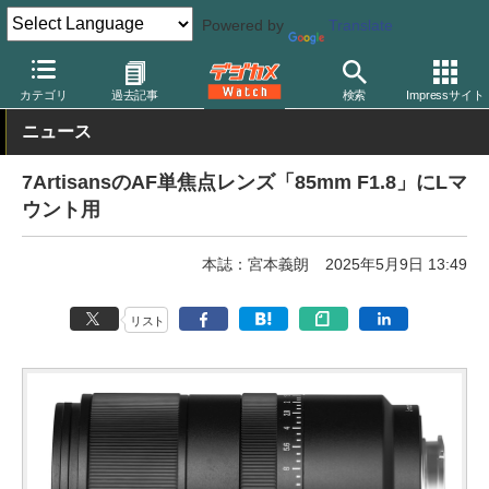
Powered by
Translate
デジカメ Watch
レンズ
交換レンズ
カテゴリ
過去記事
検索
Impressサイト
ニュース
7ArtisansのAF単焦点レンズ「85mm F1.8」にLマ
ウント用
本誌：宮本義朗
2025年5月9日 13:49
リスト