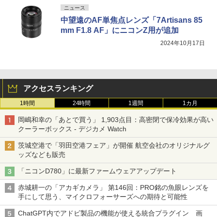
ニュース
中望遠のAF単焦点レンズ「7Artisans 85
mm F1.8 AF」にニコンZ用が追加
2024年10月17日
アクセスランキング
1時間
24時間
1週間
1カ月
岡嶋和幸の「あとで買う」 1,903点目：高密閉で保冷効果が高い
クーラーボックス - デジカメ Watch
茨城空港で「羽田空港フェア」が開催 航空会社のオリジナルグ
ッズなども販売
「ニコンD780」に最新ファームウェアアップデート
赤城耕一の「アカギカメラ」 第146回：PRO銘の魚眼レンズを
手にして思う、マイクロフォーサーズへの期待と可能性
ChatGPT内でアドビ製品の機能が使える統合プラグイン 画