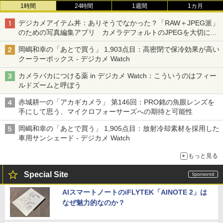
1時間
24時間
1週間
1カ月
デジカメアイテム丼：ありそうでなかった？「RAW＋JPEG派」
のための写真編集アプリ カメラデフォルトのJPEGを大切にす
る「Filmator」
岡嶋和幸の「あとで買う」 1,903点目：高密閉で保冷効果が高い
クーラーボックス - デジカメ Watch
カメラバカにつける薬 in デジカメ Watch：こういうのはフィー
ルドズームと呼ぼう
赤城耕一の「アカギカメラ」 第146回：PRO銘の魚眼レンズを
手にして思う、マイクロフォーサーズへの期待と可能性
岡嶋和幸の「あとで買う」 1,905点目：放射冷却素材を採用した
車用サンシェード - デジカメ Watch
もっと見る
Special Site
AIスマートノートのiFLYTEK「AINOTE 2」は
なぜ魅力的なのか？