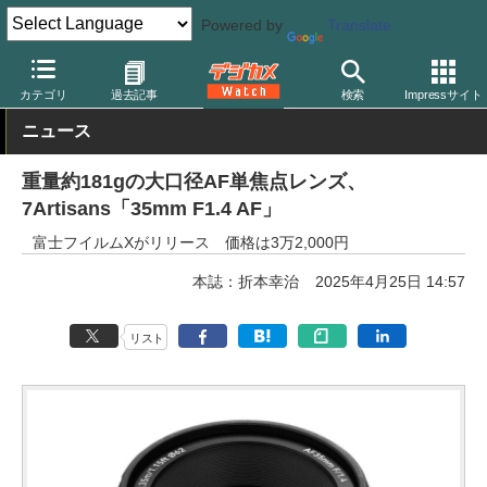
Powered by
Translate
デジカメ Watch
レンズ
交換レンズ
カテゴリ
過去記事
検索
Impressサイト
ニュース
重量約181gの大口径AF単焦点レンズ、
7Artisans「35mm F1.4 AF」
富士フイルムXがリリース 価格は3万2,000円
本誌：折本幸治
2025年4月25日 14:57
リスト