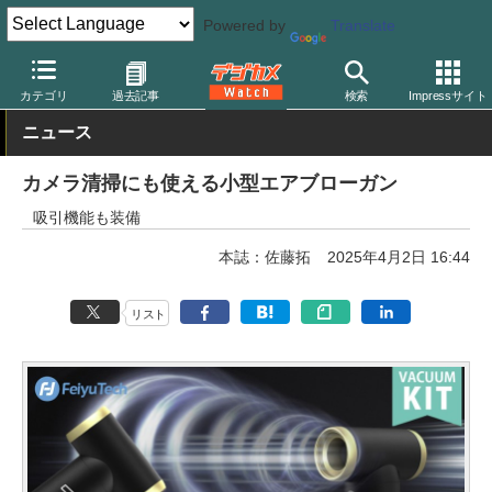
Powered by
Translate
デジカメ Watch
撮影用品
カテゴリ
過去記事
検索
Impressサイト
ニュース
カメラ清掃にも使える小型エアブローガン
吸引機能も装備
本誌：佐藤拓
2025年4月2日 16:44
リスト