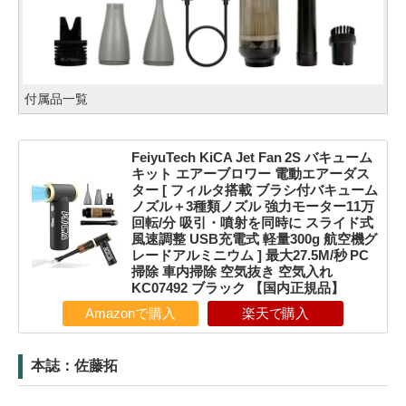
付属品一覧
FeiyuTech KiCA Jet Fan 2S バキューム
キット エアーブロワー 電動エアーダス
ター [ フィルタ搭載 ブラシ付バキューム
ノズル＋3種類ノズル 強力モーター11万
回転/分 吸引・噴射を同時に スライド式
風速調整 USB充電式 軽量300g 航空機グ
レードアルミニウム ] 最大27.5M/秒 PC
掃除 車内掃除 空気抜き 空気入れ
KC07492 ブラック 【国内正規品】
Amazonで購入
楽天で購入
本誌：佐藤拓