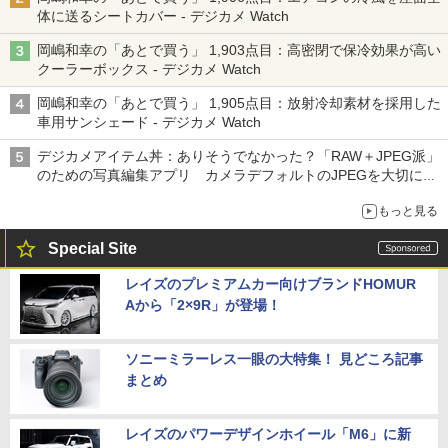
体に送るシートカバー - デジカメ Watch
岡嶋和幸の「あとで買う」 1,903点目：高密閉で保冷効果が高い
クーラーボックス - デジカメ Watch
岡嶋和幸の「あとで買う」 1,905点目：放射冷却素材を採用した
車用サンシェード - デジカメ Watch
デジカメアイテム丼：ありそうでなかった？「RAW＋JPEG派」
のための写真編集アプリ カメラデフォルトのJPEGを大切にす
る「Filmator」
もっと見る
Special Site
レイズのプレミアムカー向けブランドHOMUR
Aから「2×9R」が登場！
ソニーミラーレス一眼の大特集！ 見どころ記事
まとめ
レイズのパワーデザインホイール「M6」に新