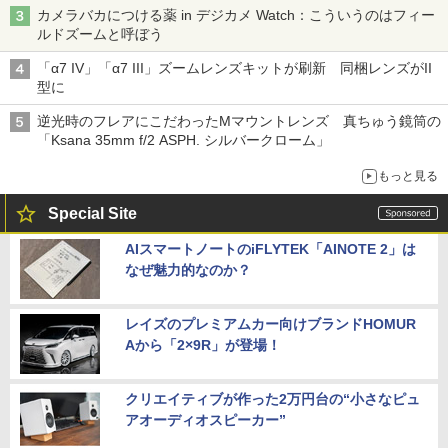
カメラバカにつける薬 in デジカメ Watch：こういうのはフィー
ルドズームと呼ぼう
「α7 IV」「α7 III」ズームレンズキットが刷新 同梱レンズがII
型に
逆光時のフレアにこだわったMマウントレンズ 真ちゅう鏡筒の
「Ksana 35mm f/2 ASPH. シルバークローム」
もっと見る
Special Site
AIスマートノートのiFLYTEK「AINOTE 2」は
なぜ魅力的なのか？
レイズのプレミアムカー向けブランドHOMUR
Aから「2×9R」が登場！
クリエイティブが作った2万円台の“小さなピュ
アオーディオスピーカー”