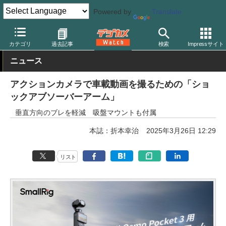
Powered by
Translate
デジカメ Watch
撮影用品
カテゴリ
過去記事
検索
Impressサイト
ニュース
アクションカメラで車載動画を撮るための「ショ
ックアブソーバーアーム」
垂直方向のブレを軽減 吸盤マウントも付属
本誌：折本幸治
2025年3月26日 12:29
リスト