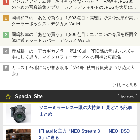
デジカメアイテム丼：ありそうでなかった？「RAW＋JPEG派」
のための写真編集アプリ カメラデフォルトのJPEGを大切にす
る「Filmator」
岡嶋和幸の「あとで買う」 1,903点目：高密閉で保冷効果が高い
クーラーボックス - デジカメ Watch
岡嶋和幸の「あとで買う」 1,906点目：エアコンの冷風を座面全
体に送るシートカバー - デジカメ Watch
赤城耕一の「アカギカメラ」 第146回：PRO銘の魚眼レンズを
手にして思う、マイクロフォーサーズへの期待と可能性
カルスト台地に音が響き渡る「第48回秋吉台観光まつり花火大
会」
もっと見る
Special Site
ソニーミラーレス一眼の大特集！ 見どころ記事
まとめ
iFi audio主力「NEO Stream 3」「NEO iDSD
3」に迫る