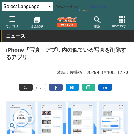
Powered by
Translate
デジカメ Watch
PC/モバイル関連
アプリ/ソフトウェア
カテゴリ
過去記事
検索
Impressサイト
ニュース
iPhone「写真」アプリ内の似ている写真を削除す
るアプリ
本誌：佐藤拓
2025年3月10日 12:20
リスト