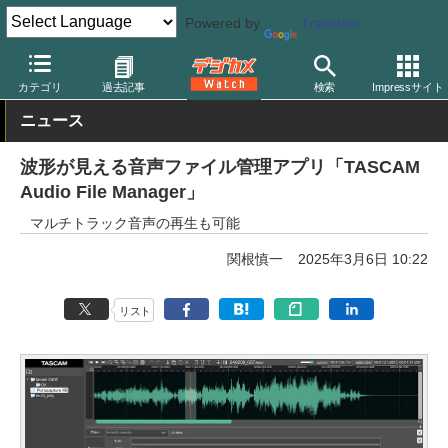
Powered by
Translate
デジカメ Watch
PC/モバイル関連
アプリ/ソフトウェア
その他
カテゴリ
過去記事
検索
Impressサイト
ニュース
波形が見える音声ファイル管理アプリ「TASCAM
Audio File Manager」
マルチトラック音声の再生も可能
関根慎一
2025年3月6日 10:22
リスト