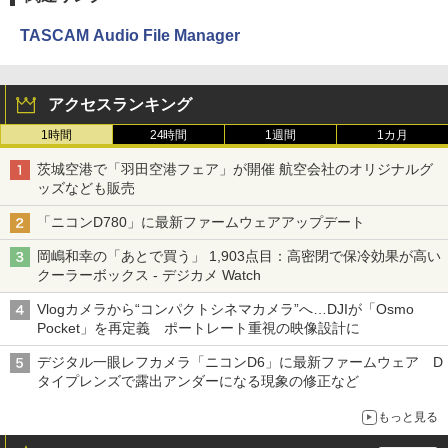
TASCAM Audio File Manager
アクセスランキング
1時間
24時間
1週間
1カ月
茨城空港で「羽田空港フェア」が開催 航空会社のオリジナルグ
ッズなども販売
「ニコンD780」に最新ファームウェアアップデート
岡嶋和幸の「あとで買う」 1,903点目：高密閉で保冷効果が高い
クーラーボックス - デジカメ Watch
Vlogカメラから“コンパクトシネマカメラ”へ…DJIが「Osmo
Pocket」を再定義 ポートレート重視の映像設計に
デジタル一眼レフカメラ「ニコンD6」に最新ファームウェア D
タイプレンズで露出アンダーになる現象の修正など
もっと見る