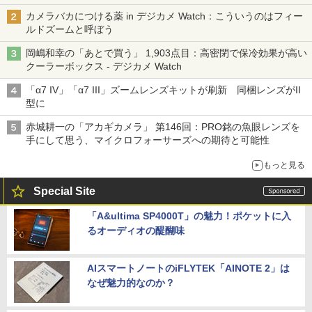
カメラバカにつける薬 in デジカメ Watch：こういうのはフィー
ルドズームと呼ぼう
岡嶋和幸の「あとで買う」 1,903点目：高密閉で保冷効果が高い
クーラーボックス - デジカメ Watch
「α7 IV」「α7 III」ズームレンズキットが刷新 同梱レンズがII
型に
赤城耕一の「アカギカメラ」 第146回：PRO銘の魚眼レンズを
手にして思う、マイクロフォーサーズへの期待と可能性
もっと見る
Special Site
「A&ultima SP4000T」の魅力！ポケットに入
るオーディオの醍醐味
AIスマートノートのiFLYTEK「AINOTE 2」は
なぜ魅力的なのか？