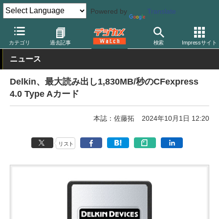
Powered by
Translate
デジカメ Watch
撮影用品
記録メディア/カードリーダー
カテゴリ
過去記事
検索
Impressサイト
ニュース
Delkin、最大読み出し1,830MB/秒のCFexpress
4.0 Type Aカード
本誌：佐藤拓
2024年10月1日 12:20
リスト