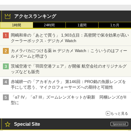
アクセスランキング
1時間
24時間
1週間
1カ月
岡嶋和幸の「あとで買う」 1,903点目：高密閉で保冷効果が高い
クーラーボックス - デジカメ Watch
カメラバカにつける薬 in デジカメ Watch：こういうのはフィー
ルドズームと呼ぼう
茨城空港で「羽田空港フェア」が開催 航空会社のオリジナルグ
ッズなども販売
赤城耕一の「アカギカメラ」 第146回：PRO銘の魚眼レンズを
手にして思う、マイクロフォーサーズへの期待と可能性
「α7 IV」「α7 III」ズームレンズキットが刷新 同梱レンズがII
型に
もっと見る
Special Site