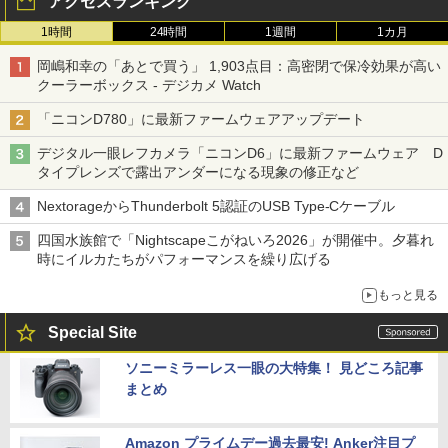
アクセスランキング
1時間
24時間
1週間
1カ月
岡嶋和幸の「あとで買う」 1,903点目：高密閉で保冷効果が高い
クーラーボックス - デジカメ Watch
「ニコンD780」に最新ファームウェアアップデート
デジタル一眼レフカメラ「ニコンD6」に最新ファームウェア D
タイプレンズで露出アンダーになる現象の修正など
NextorageからThunderbolt 5認証のUSB Type-Cケーブル
四国水族館で「Nightscapeこがねいろ2026」が開催中。夕暮れ
時にイルカたちがパフォーマンスを繰り広げる
もっと見る
Special Site
ソニーミラーレス一眼の大特集！ 見どころ記事
まとめ
Amazon プライムデー過去最安! Anker注目プ