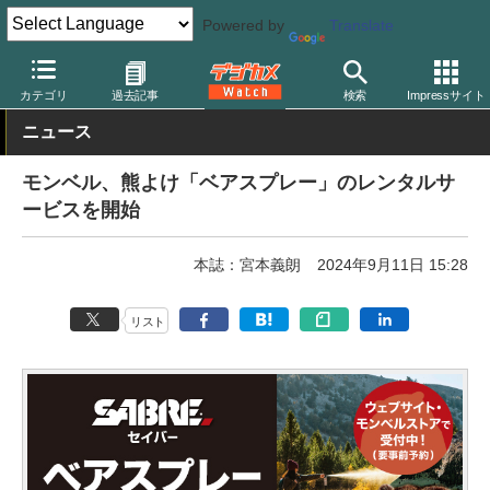
Powered by
Translate
デジカメ Watch
撮影情報
風景
カテゴリ
過去記事
検索
Impressサイト
ニュース
モンベル、熊よけ「ベアスプレー」のレンタルサ
ービスを開始
本誌：宮本義朗
2024年9月11日 15:28
リスト