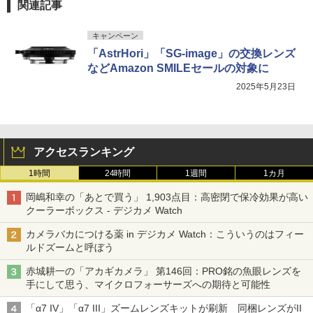
関連記事
キャンペーン
「AstrHori」「SG-image」の交換レンズ
などAmazon SMILEセールの対象に
2025年5月23日
アクセスランキング
1時間
24時間
1週間
1カ月
岡嶋和幸の「あとで買う」 1,903点目：高密閉で保冷効果が高い
クーラーボックス - デジカメ Watch
カメラバカにつける薬 in デジカメ Watch：こういうのはフィー
ルドズームと呼ぼう
赤城耕一の「アカギカメラ」 第146回：PRO銘の魚眼レンズを
手にして思う、マイクロフォーサーズへの期待と可能性
「α7 IV」「α7 III」ズームレンズキットが刷新 同梱レンズがII