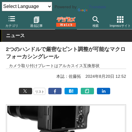
Powered by
Translate
デジカメ Watch
撮影用品
三脚/一脚/雲台
カテゴリ
過去記事
検索
Impressサイト
ニュース
2つのハンドルで厳密なピント調整が可能なマクロ
フォーカシングレール
カメラ取り付けプレートはアルカスイス互換形状
本誌：佐藤拓
2024年8月20日 12:52
リスト