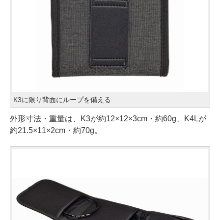
K3に限り背面にループを備える
外形寸法・重量は、K3が約12×12×3cm・約60g、K4Lが
約21.5×11×2cm・約70g。