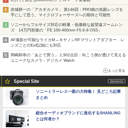
赤城耕一の「アカギカメラ」 第146回：PRO銘の魚眼レンズを
手にして思う、マイクロフォーサーズへの期待と可能性
ソニーからフルサイズ対応の軽量・低価格な超望遠ズームレン
ズ 14万円前後の「FE 100-400mm F5.6-8 OSS」
AF撮影が可能なライカM→キヤノンRFマウントアダプター レ
ンズごとのExif記録にも対応
岡嶋和幸の「あとで買う」 1,902点目：向こう側が透けて見える
ユニークなカメラ - デジカメ Watch
もっと見る
Special Site
ソニーミラーレス一眼の大特集！ 見どころ記事
まとめ
総合オーディオブランドに進化するSHANLING
とは何者か？