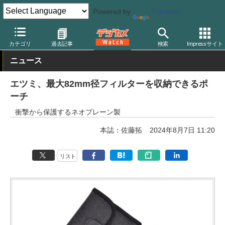
Powered by
Translate
デジカメ Watch
レンズ
レンズフィルター
カテゴリ
過去記事
検索
Impressサイト
ニュース
エツミ、最大82mm径フィルターを収納できるポ
ーチ
衝撃から保護するネオプレーン製
本誌：佐藤拓
2024年8月7日 11:20
リスト