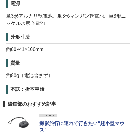
電源
単3形アルカリ乾電池、単3形マンガン乾電池、単3形ニ
ッケル水素充電池
外形寸法
約80×41×106mm
質量
約80g（電池含まず）
本誌：折本幸治
編集部のおすすめ記事
ニュース
撮影旅行に連れて行きたい“超小型マウ
ス”