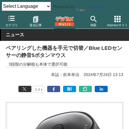
Powered by
Translate
デジカメ Watch
PC/モバイル関連
カテゴリ
過去記事
検索
Impressサイト
ニュース
ペアリングした機器を手元で切替／Blue LEDセン
サーの静音5ボタンマウス
3段階の分解能も本体で選択可能
本誌：折本幸治
2024年7月24日 13:13
リスト