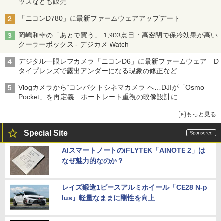
ッズなども販売
「ニコンD780」に最新ファームウェアアップデート
岡嶋和幸の「あとで買う」 1,903点目：高密閉で保冷効果が高い
クーラーボックス - デジカメ Watch
デジタル一眼レフカメラ「ニコンD6」に最新ファームウェア D
タイプレンズで露出アンダーになる現象の修正など
Vlogカメラから“コンパクトシネマカメラ”へ…DJIが「Osmo
Pocket」を再定義 ポートレート重視の映像設計に
もっと見る
Special Site
AIスマートノートのiFLYTEK「AINOTE 2」は
なぜ魅力的なのか？
レイズ鍛造1ピースアルミホイール「CE28 N-p
lus」軽量なままに剛性を向上