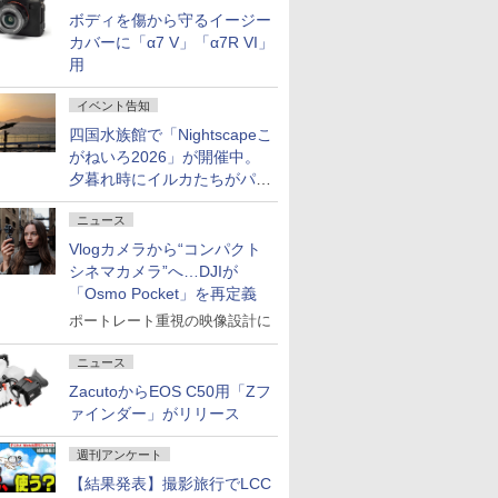
ボディを傷から守るイージー
カバーに「α7 V」「α7R VI」
用
イベント告知
四国水族館で「Nightscapeこ
がねいろ2026」が開催中。
夕暮れ時にイルカたちがパフ
ォーマンスを繰り広げる
ニュース
Vlogカメラから“コンパクト
シネマカメラ”へ…DJIが
「Osmo Pocket」を再定義
ポートレート重視の映像設計に
ニュース
ZacutoからEOS C50用「Zフ
ァインダー」がリリース
週刊アンケート
【結果発表】撮影旅行でLCC