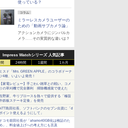
使っている？
コラム
ミラーレスカメラユーザーの
ための「動画サブカメラ論」
アクションカメラにジンバルカ
メラ……その実質的な違いは？
Impress Watchシリーズ 人気記事
時間
24時間
1週間
1カ月
ミスド「Mrs. GREEN APPLE」のコラボドーナ
ツ4種、いよいよ発売！
【家電レビュー】手ごわい雑草との戦い、コメ
リの草刈機で完全勝利 掃除機感覚で使えた
吉野家、牛リブロースを熱々で提供する「極旨
牛鉄板ステーキ定食」を発売
NTT島田社長、ソフトバンクのセブン出資に「d
ポイント使えるようにして」
ドコモ前田社長が「ahamo40GB化は検証のた
め」、料金値上げへの考え方にも言及