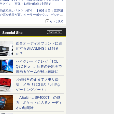
ラグイン 画像・動画の作成を対話で
岡嶋和幸の「あとで買う」 1,903点目：高密閉
で保冷効果が高いクーラーボックス - デジカメ
Watch
もっと見る
Special Site
総合オーディオブランドに進
化するSHANLINGとは何者
か？
ハイグレードテレビ「TCL
Q7D Pro」。圧巻の色彩美で
映画＆ゲームが極上体験に
お値段そのままでメモリ倍
増！メモリ32GBの「お得な
ゲーミングノート」
「A&ultima SP4000T」の魅
力！ポケットに入るオーディ
オの醍醐味