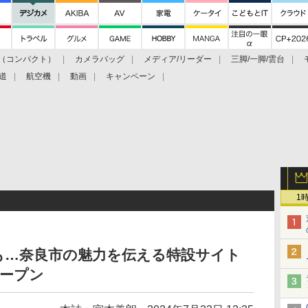
（コンパクト）
カメラバッグ
メディア/リーダー
三脚/一脚/雲台
道
航空機
動画
キャンペーン
1
も…奈良市の魅力を伝える特設サイト
オープン