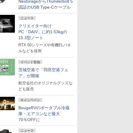
NextorageからThunderbolt 5
認証のUSB Type-Cケーブル
ニュース
クリエイター向け
PC「DAIV」に約1.53kgの
15.3型ノート
RTX 50シリーズや有機ELパネ
ルなどを採用
イベント告知
茨城空港で「羽田空港フェ
ア」が開催
航空会社のオリジナルグッズな
ども販売
キャンペーン
BougeRVのポータブル冷蔵
庫・エアコンなど最大
70％OFFに
ニュース