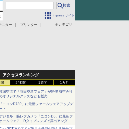
Impress サイト
全カテゴリ
モニター
プリンター
アクセスランキング
時間
24時間
1週間
1カ月
茨城空港で「羽田空港フェア」が開催 航空会社
のオリジナルグッズなども販売
「ニコンD780」に最新ファームウェアアップデ
ート
デジタル一眼レフカメラ「ニコンD6」に最新フ
ァームウェア Dタイプレンズで露出アンダー
になる現象の修正など
ChatGPT内でアドビ製品の機能が使える統合プ