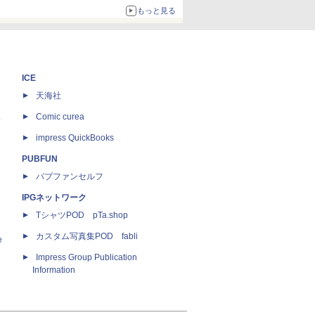
もっと見る
ICE
天海社
ス
Comic curea
impress QuickBooks
PUBFUN
パブファンセルフ
IPGネットワーク
TシャツPOD pTa.shop
カスタム写真集POD fabli
e
Impress Group Publication
Information