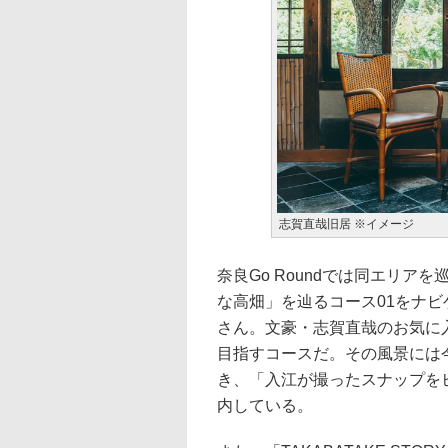
志賀直哉旧居 ※イメージ
奈良Go Roundでは同エリ
な高畑」を辿るコース01をナ
さん。文豪・志賀直哉のお気に
目指すコースだ。その風景には
き、「入江が撮ったスナップを
内している。