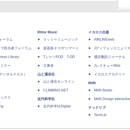
Rittor Music
イカロス出版
dフォーラム
リットーミュージック
AIRLINEweb
ップ担当者フォーラム
楽器探そう!デジマート
Jディフェンスニュー
ness Library
TシャツPOD T-OD
通訳翻訳ジャーナル
セミナー
立東舎
JレスキューWeb
 X（デジタルクロス）
山と溪谷社
イカロスアカデミー
山と溪谷オンライン
MdN
CLIMBING-NET
MdN Books
ブックス
近代科学社
MdN Design Interactiv
ing
近代科学社Digital
テックリブ
TechLib