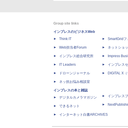
Group site links
インプレスのビジネスWeb
Think IT
SmartGri
Web担当者Forum
ネットショ
インプレス総合研究所
Impress Busi
IT Leaders
インプレス
ドローンジャーナル
DIGITAL
ネッ担お悩み相談室
インプレスの本と雑誌
インプレス
デジタルカメラマガジン
NextPublish
できるネット
インターネット白書ARCHIVES