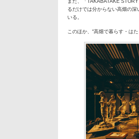
また、「TAKABATAKE S
るだけでは分からない高畑の深
いる。
このほか、“高畑で暮らす・は