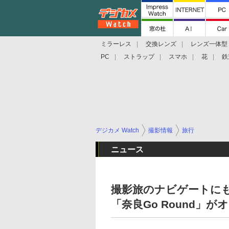
ミラーレス
交換レンズ
レンズ一体型
PC
ストラップ
スマホ
花
鉄
デジカメ Watch
撮影情報
旅行
ニュース
撮影旅のナビゲートに
「奈良Go Round」が