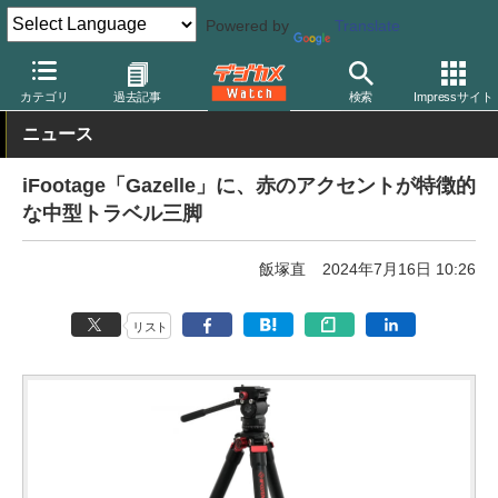
Powered by
Translate
デジカメ Watch
撮影用品
三脚/一脚/雲台
カテゴリ
過去記事
検索
Impressサイト
ニュース
iFootage「Gazelle」に、赤のアクセントが特徴的
な中型トラベル三脚
飯塚直
2024年7月16日 10:26
リスト