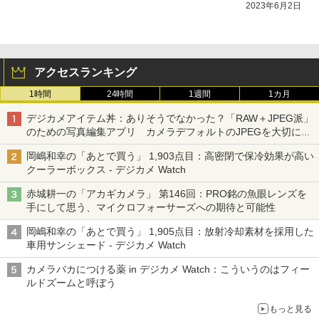
2023年6月2日
アクセスランキング
1時間
24時間
1週間
1カ月
デジカメアイテム丼：ありそうでなかった？「RAW＋JPEG派」
のための写真編集アプリ カメラデフォルトのJPEGを大切にす
る「Filmator」
岡嶋和幸の「あとで買う」 1,903点目：高密閉で保冷効果が高い
クーラーボックス - デジカメ Watch
赤城耕一の「アカギカメラ」 第146回：PRO銘の魚眼レンズを
手にして思う、マイクロフォーサーズへの期待と可能性
岡嶋和幸の「あとで買う」 1,905点目：放射冷却素材を採用した
車用サンシェード - デジカメ Watch
カメラバカにつける薬 in デジカメ Watch：こういうのはフィー
ルドズームと呼ぼう
もっと見る