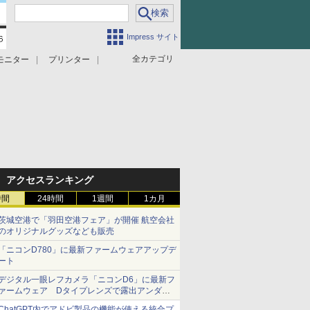
Impress サイト
全カテゴリ
モニター
プリンター
アクセスランキング
時間
24時間
1週間
1カ月
茨城空港で「羽田空港フェア」が開催 航空会社
のオリジナルグッズなども販売
「ニコンD780」に最新ファームウェアアップデ
ート
デジタル一眼レフカメラ「ニコンD6」に最新フ
ァームウェア Dタイプレンズで露出アンダー
になる現象の修正など
ChatGPT内でアドビ製品の機能が使える統合プ