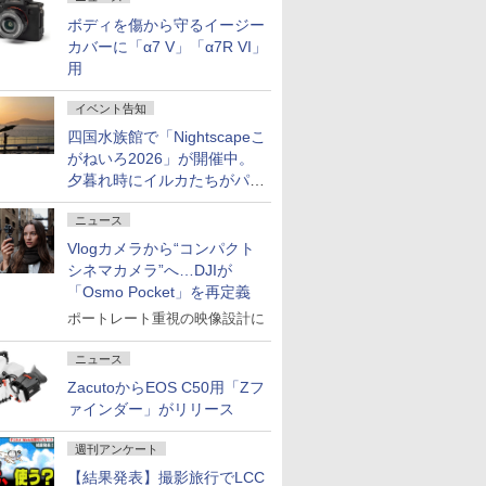
ボディを傷から守るイージー
カバーに「α7 V」「α7R VI」
用
イベント告知
四国水族館で「Nightscapeこ
がねいろ2026」が開催中。
夕暮れ時にイルカたちがパフ
ォーマンスを繰り広げる
ニュース
Vlogカメラから“コンパクト
シネマカメラ”へ…DJIが
「Osmo Pocket」を再定義
ポートレート重視の映像設計に
ニュース
ZacutoからEOS C50用「Zフ
ァインダー」がリリース
週刊アンケート
【結果発表】撮影旅行でLCC