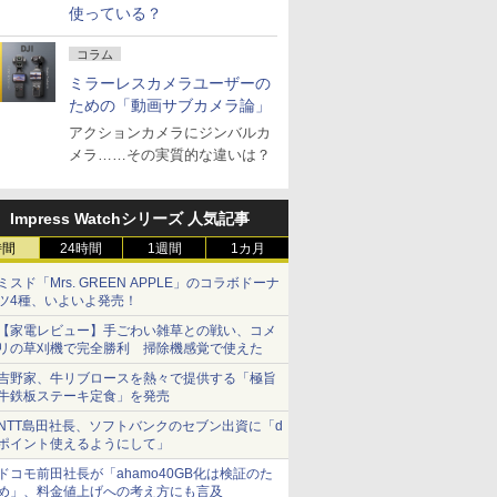
使っている？
コラム
ミラーレスカメラユーザーの
ための「動画サブカメラ論」
アクションカメラにジンバルカ
メラ……その実質的な違いは？
Impress Watchシリーズ 人気記事
時間
24時間
1週間
1カ月
ミスド「Mrs. GREEN APPLE」のコラボドーナ
ツ4種、いよいよ発売！
【家電レビュー】手ごわい雑草との戦い、コメ
リの草刈機で完全勝利 掃除機感覚で使えた
吉野家、牛リブロースを熱々で提供する「極旨
牛鉄板ステーキ定食」を発売
NTT島田社長、ソフトバンクのセブン出資に「d
ポイント使えるようにして」
ドコモ前田社長が「ahamo40GB化は検証のた
め」、料金値上げへの考え方にも言及