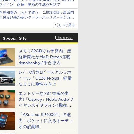
ラグイン 画像・動画の作成を対話で
岡嶋和幸の「あとで買う」 1,903点目：高密閉
で保冷効果が高いクーラーボックス - デジカメ
Watch
もっと見る
Special Site
メモリ32GBでも予算内。産
経新聞社がAMD Ryzen搭載
dynabookを2千台導入
レイズ鍛造1ピースアルミホ
イール「CE28 N-plus」軽量
なままに剛性を向上
エントリーなのに脅威の実
力!「Osprey」Noble Audioワ
イヤレスイヤフォン4機種を
一気に聴く
「A&ultima SP4000T」の魅
力！ポケットに入るオーディ
オの醍醐味