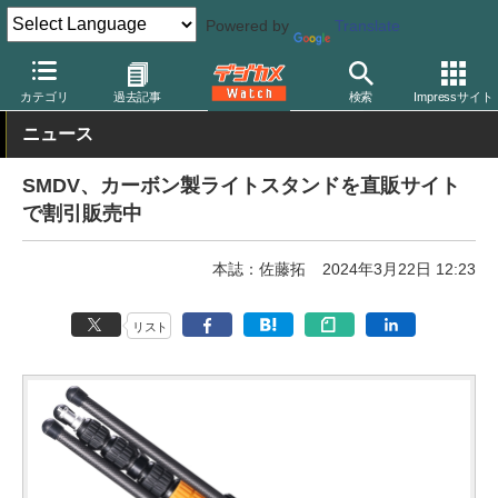
Powered by
Translate
デジカメ Watch
撮影用品
照明アクセサリー
カテゴリ
過去記事
検索
Impressサイト
ニュース
SMDV、カーボン製ライトスタンドを直販サイト
で割引販売中
本誌：佐藤拓
2024年3月22日 12:23
リスト