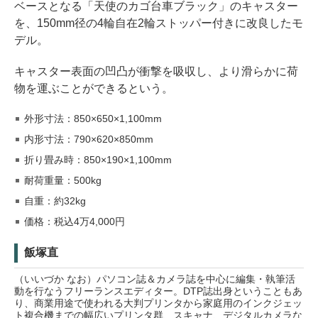
ベースとなる「天使のカゴ台車ブラック」のキャスター
を、150mm径の4輪自在2輪ストッパー付きに改良したモ
デル。
キャスター表面の凹凸が衝撃を吸収し、より滑らかに荷
物を運ぶことができるという。
外形寸法：850×650×1,100mm
内形寸法：790×620×850mm
折り畳み時：850×190×1,100mm
耐荷重量：500kg
自重：約32kg
価格：税込4万4,000円
飯塚直
（いいづか なお）パソコン誌＆カメラ誌を中心に編集・執筆活
動を行なうフリーランスエディター。DTP誌出身ということもあ
り、商業用途で使われる大判プリンタから家庭用のインクジェッ
ト複合機までの幅広いプリンタ群、スキャナ、デジタルカメラな