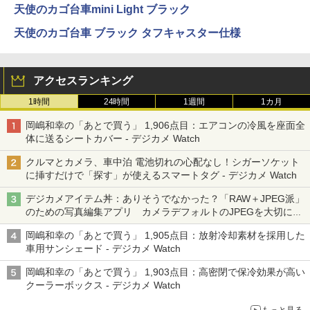
天使のカゴ台車mini Light ブラック
天使のカゴ台車 ブラック タフキャスター仕様
アクセスランキング
1時間
24時間
1週間
1カ月
岡嶋和幸の「あとで買う」 1,906点目：エアコンの冷風を座面全
体に送るシートカバー - デジカメ Watch
クルマとカメラ、車中泊 電池切れの心配なし！シガーソケット
に挿すだけで「探す」が使えるスマートタグ - デジカメ Watch
デジカメアイテム丼：ありそうでなかった？「RAW＋JPEG派」
のための写真編集アプリ カメラデフォルトのJPEGを大切にす
る「Filmator」
岡嶋和幸の「あとで買う」 1,905点目：放射冷却素材を採用した
車用サンシェード - デジカメ Watch
岡嶋和幸の「あとで買う」 1,903点目：高密閉で保冷効果が高い
クーラーボックス - デジカメ Watch