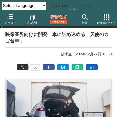
Powered by
Translate
ニュース
カテゴリ
過去記事
検索
Impressサイト
映像業界向けに開発 車に詰め込める「天使のカ
ゴ台車」
飯塚直
2024年2月27日 10:50
リスト