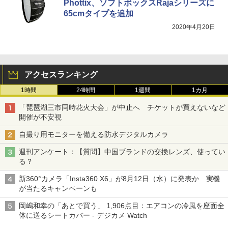
Phottix、ソフトボックスRajaシリーズに
65cmタイプを追加
2020年4月20日
アクセスランキング
1時間
24時間
1週間
1カ月
「琵琶湖三市同時花火大会」が中止へ チケットが買えないなど
開催が不安視
自撮り用モニターを備える防水デジタルカメラ
週刊アンケート：【質問】中国ブランドの交換レンズ、使ってい
る？
新360°カメラ「Insta360 X6」が8月12日（水）に発表か 実機
が当たるキャンペーンも
岡嶋和幸の「あとで買う」 1,906点目：エアコンの冷風を座面全
体に送るシートカバー - デジカメ Watch