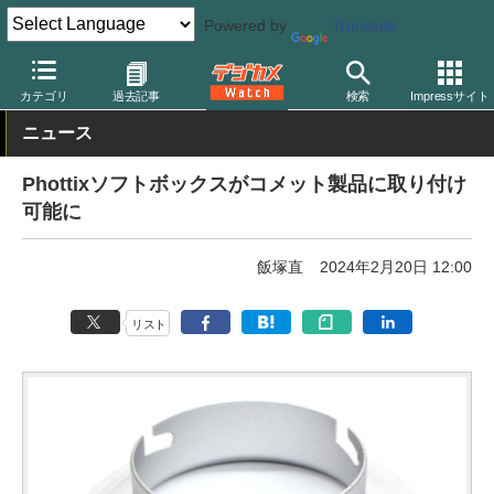
Powered by
Translate
デジカメ Watch
撮影用品
ストロボ（フラッシュ）
カテゴリ
過去記事
検索
Impressサイト
ニュース
Phottixソフトボックスがコメット製品に取り付け
可能に
飯塚直
2024年2月20日 12:00
リスト