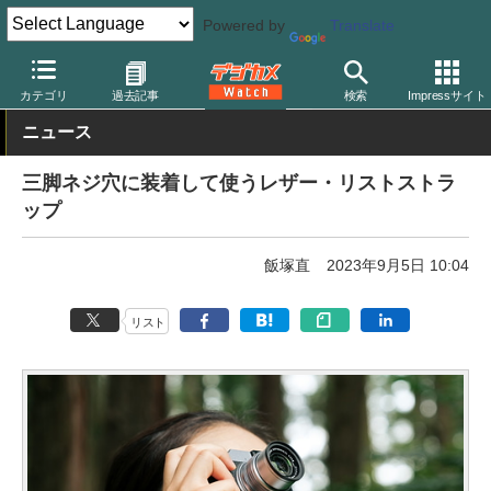
Powered by
Translate
デジカメ Watch
撮影用品
ストラップ
カテゴリ
過去記事
検索
Impressサイト
ニュース
三脚ネジ穴に装着して使うレザー・リストストラ
ップ
飯塚直
2023年9月5日 10:04
リスト