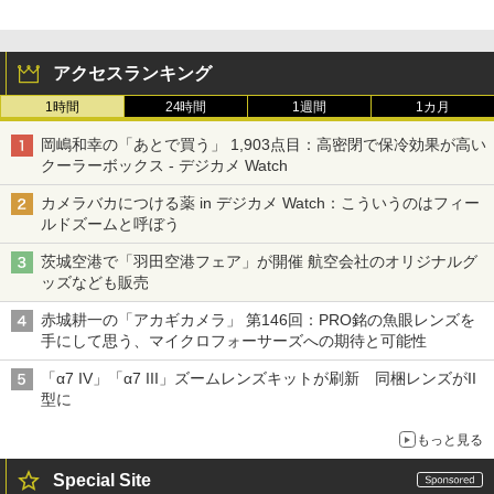
アクセスランキング
1時間
24時間
1週間
1カ月
岡嶋和幸の「あとで買う」 1,903点目：高密閉で保冷効果が高い
クーラーボックス - デジカメ Watch
カメラバカにつける薬 in デジカメ Watch：こういうのはフィー
ルドズームと呼ぼう
茨城空港で「羽田空港フェア」が開催 航空会社のオリジナルグ
ッズなども販売
赤城耕一の「アカギカメラ」 第146回：PRO銘の魚眼レンズを
手にして思う、マイクロフォーサーズへの期待と可能性
「α7 IV」「α7 III」ズームレンズキットが刷新 同梱レンズがII
型に
もっと見る
Special Site