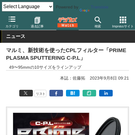
Powered by
Translate
デジカメ Watch
レンズ
レンズフィルター
マルミ光機
カテゴリ
過去記事
検索
Impressサイト
ニュース
マルミ、新技術を使ったCPLフィルター「PRIME
PLASMA SPUTTERING C-P.L」
49〜95mmの10サイズをラインアップ
本誌：佐藤拓
2023年9月8日 09:21
リスト