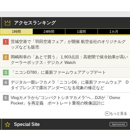
アクセスランキング
1時間
24時間
1週間
1カ月
茨城空港で「羽田空港フェア」が開催 航空会社のオリジナルグ
ッズなども販売
岡嶋和幸の「あとで買う」 1,903点目：高密閉で保冷効果が高い
クーラーボックス - デジカメ Watch
「ニコンD780」に最新ファームウェアアップデート
デジタル一眼レフカメラ「ニコンD6」に最新ファームウェア D
タイプレンズで露出アンダーになる現象の修正など
Vlogカメラから“コンパクトシネマカメラ”へ…DJIが「Osmo
Pocket」を再定義 ポートレート重視の映像設計に
もっと見る
Special Site