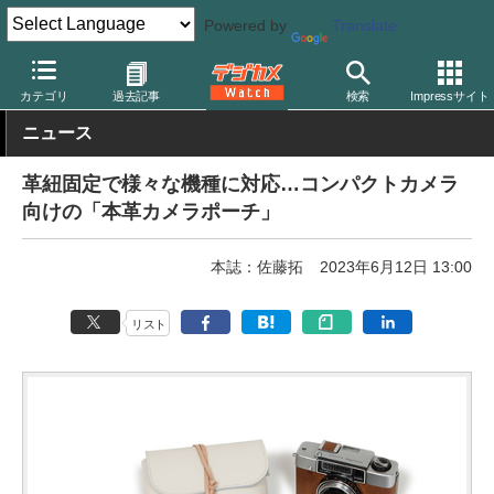
Powered by
Translate
デジカメ Watch
撮影用品
ボディケース
カテゴリ
過去記事
検索
Impressサイト
ニュース
革紐固定で様々な機種に対応…コンパクトカメラ
向けの「本革カメラポーチ」
本誌：佐藤拓
2023年6月12日 13:00
リスト