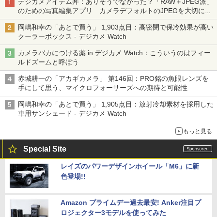
デジカメアイテム丼：ありそうでなかった？「RAW＋JPEG派」
のための写真編集アプリ カメラデフォルトのJPEGを大切にす
る「Filmator」
岡嶋和幸の「あとで買う」 1,903点目：高密閉で保冷効果が高い
クーラーボックス - デジカメ Watch
カメラバカにつける薬 in デジカメ Watch：こういうのはフィー
ルドズームと呼ぼう
赤城耕一の「アカギカメラ」 第146回：PRO銘の魚眼レンズを
手にして思う、マイクロフォーサーズへの期待と可能性
岡嶋和幸の「あとで買う」 1,905点目：放射冷却素材を採用した
車用サンシェード - デジカメ Watch
もっと見る
Special Site
レイズのパワーデザインホイール「M6」に新
色登場!!
Amazon プライムデー過去最安! Anker注目プ
ロジェクター3モデルを使ってみた