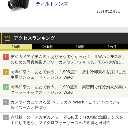
ティルトレンズ
2021年12月3日
アクセスランキング
1時間
24時間
1週間
1カ月
デジカメアイテム丼：ありそうでなかった？「RAW＋JPEG派」
のための写真編集アプリ カメラデフォルトのJPEGを大切にす
る「Filmator」
岡嶋和幸の「あとで買う」 1,905点目：放射冷却素材を採用した
車用サンシェード - デジカメ Watch
岡嶋和幸の「あとで買う」 1,903点目：高密閉で保冷効果が高い
クーラーボックス - デジカメ Watch
カメラバカにつける薬 in デジカメ Watch：こういうのはフィー
ルドズームと呼ぼう
赤城耕一の「アカギカメラ」 第146回：PRO銘の魚眼レンズを
手にして思う、マイクロフォーサーズへの期待と可能性