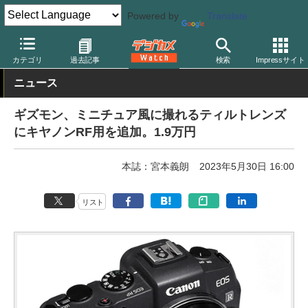
Powered by
Translate
デジカメ Watch
レンズ
交換レンズ
カテゴリ
過去記事
検索
Impressサイト
ニュース
ギズモン、ミニチュア風に撮れるティルトレンズ
にキヤノンRF用を追加。1.9万円
本誌：宮本義朗
2023年5月30日 16:00
リスト