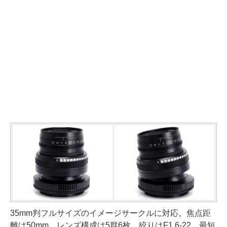
35mm判フルサイズのイメージサークルに対応。焦点距
離は50mm。レンズ構成は5群6枚。絞りはF1.6-22。最短