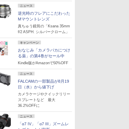
ニュース
逆光時のフレアにこだわった
Mマウントレンズ
真ちゅう鏡筒の「Ksana 35mm
f/2 ASPH. シルバークローム」
キャンペーン
おなじみ「カメラバカにつけ
る薬」の第4巻がセール中
Kindle版がAmazonで50%OFF
ニュース
FALCAMの一部製品が8月19
日（水）から値下げ
カメラケージやクイックリリー
スプレートなど 最大
36.2%OFFに
ニュース
「α7 IV」「α7 III」ズームレ