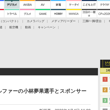
（コンパクト）
カメラバッグ
メディア/リーダー
三脚/一脚/雲台
道
航空機
動画
キャンペーン
1
ルファーの小林夢果選手とスポンサー