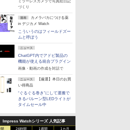
ミラーレスカメラで写真絵日記
づくり
カメラバカにつける薬
漫画
in デジカメ Watch
こういうのはフィールドズー
ムと呼ぼう
ニュース
ChatGPT内でアドビ製品の
機能が使える統合プラグイン
画像・動画の作成を対話で
【厳選】本日のお買
ニュース
い得商品
“ぐるぐる巻き”にして運搬で
きるバルーン型LEDライトが
タイムセール中
Impress Watchシリーズ 人気記事
時間
24時間
1週間
1カ月