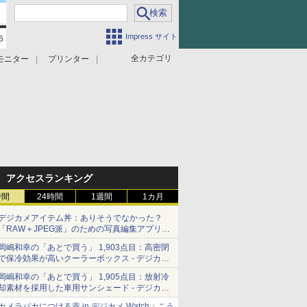
Impress サイト
全カテゴリ
モニター
プリンター
アクセスランキング
時間
24時間
1週間
1カ月
デジカメアイテム丼：ありそうでなかった？
「RAW＋JPEG派」のための写真編集アプリ
カメラデフォルトのJPEGを大切にする
岡嶋和幸の「あとで買う」 1,903点目：高密閉
「Filmator」
で保冷効果が高いクーラーボックス - デジカメ
Watch
岡嶋和幸の「あとで買う」 1,905点目：放射冷
却素材を採用した車用サンシェード - デジカメ
Watch
カメラバカにつける薬 in デジカメ Watch：こう