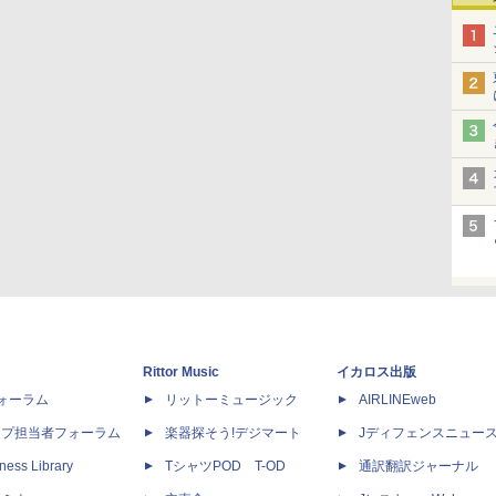
Rittor Music
イカロス出版
dフォーラム
リットーミュージック
AIRLINEweb
ップ担当者フォーラム
楽器探そう!デジマート
Jディフェンスニュー
ness Library
TシャツPOD T-OD
通訳翻訳ジャーナル