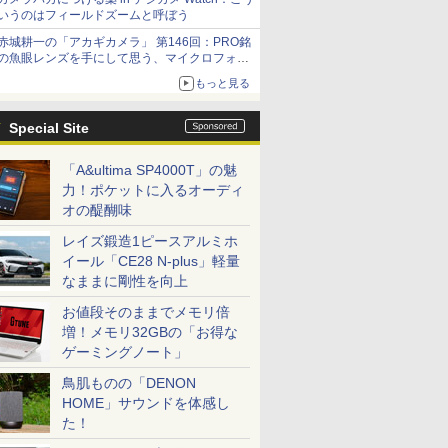
いうのはフィールドズームと呼ぼう
赤城耕一の「アカギカメラ」 第146回：PRO銘
の魚眼レンズを手にして思う、マイクロフォー
サーズへの期待と可能性
もっと見る
Special Site
「A&ultima SP4000T」の魅
力！ポケットに入るオーディ
オの醍醐味
レイズ鍛造1ピースアルミホ
イール「CE28 N-plus」軽量
なままに剛性を向上
お値段そのままでメモリ倍
増！メモリ32GBの「お得な
ゲーミングノート」
鳥肌ものの「DENON
HOME」サウンドを体感し
た！