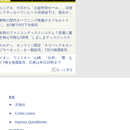
ユニクロ、今日から「お盆特別セール」。涼感
シアサッカーワンピース待望値下げ、撥水ギア
ショーツは1990円に
東映の歴代オープニング映像がカプセルトイ
に。全5種で8月下旬発売
令和のファミコンディスクシステム？安価に書
き換え可能なGB用「しましまディスクシステ
ム」
カルディ、オンライン限定「ネコバッグ＆タン
ブラーセット」を一般販売。7月の抽選販売の
当選無効分
イオン、ウイスキー「山崎」「白州」「響」な
ど7種を抽選販売。応募は本日20時まで
もっと見る
ICE
天海社
ス
Comic curea
impress QuickBooks