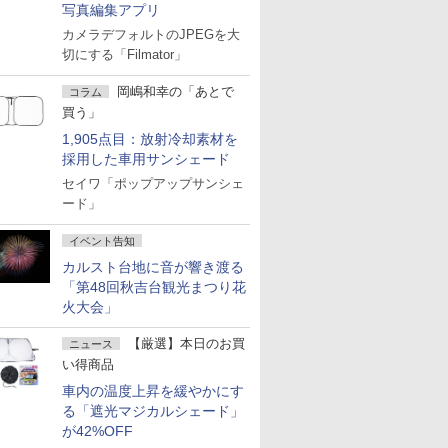
写真編集アプリ
カメラデフォルトのJPEGを大
切にする「Filmator」
岡嶋和幸の「あとで
コラム
買う」
1,905点目：放射冷却素材を
採用した車用サンシェード
セイワ「ポップアップサンシェ
ード」
イベント告知
カルスト台地に音が響き渡る
「第48回秋吉台観光まつり花
火大会」
【厳選】本日のお買
ニュース
い得商品
車内の温度上昇を緩やかにす
る「遮光マジカルシェード」
が42%OFF