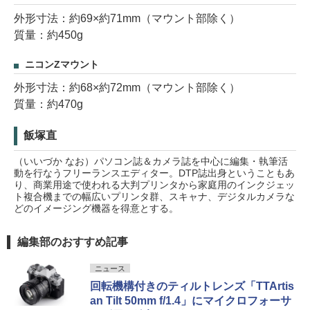
外形寸法：約69×約71mm（マウント部除く）
質量：約450g
ニコンZマウント
外形寸法：約68×約72mm（マウント部除く）
質量：約470g
飯塚直
（いいづか なお）パソコン誌＆カメラ誌を中心に編集・執筆活
動を行なうフリーランスエディター。DTP誌出身ということもあ
り、商業用途で使われる大判プリンタから家庭用のインクジェッ
ト複合機までの幅広いプリンタ群、スキャナ、デジタルカメラな
どのイメージング機器を得意とする。
編集部のおすすめ記事
ニュース
回転機構付きのティルトレンズ「TTArtis
an Tilt 50mm f/1.4」にマイクロフォーサ