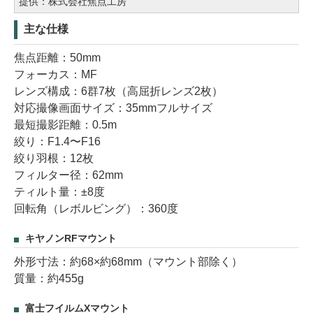
提供：株式会社焦点工房
主な仕様
焦点距離：50mm
フォーカス：MF
レンズ構成：6群7枚（高屈折レンズ2枚）
対応撮像画面サイズ：35mmフルサイズ
最短撮影距離：0.5m
絞り：F1.4〜F16
絞り羽根：12枚
フィルター径：62mm
ティルト量：±8度
回転角（レボルビング）：360度
キヤノンRFマウント
外形寸法：約68×約68mm（マウント部除く）
質量：約455g
富士フイルムXマウント