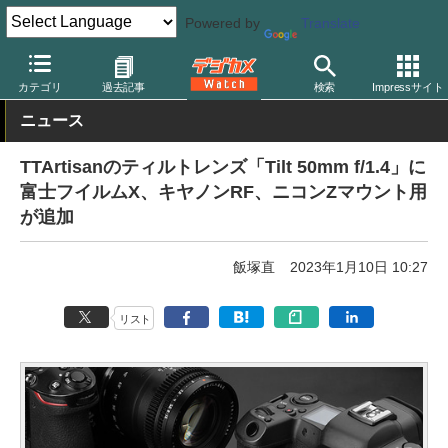
Powered by
Translate
デジカメ Watch
レンズ
交換レンズ
TTArtisan
カテゴリ
過去記事
検索
Impressサイト
ニュース
TTArtisanのティルトレンズ「Tilt 50mm f/1.4」に
富士フイルムX、キヤノンRF、ニコンZマウント用
が追加
飯塚直
2023年1月10日 10:27
リスト