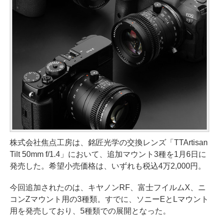
株式会社焦点工房は、銘匠光学の交換レンズ「TTArtisan
Tilt 50mm f/1.4」において、追加マウント3種を1月6日に
発売した。希望小売価格は、いずれも税込4万2,000円。
今回追加されたのは、キヤノンRF、富士フイルムX、ニ
コンZマウント用の3種類。すでに、ソニーEとLマウント
用を発売しており、5種類での展開となった。