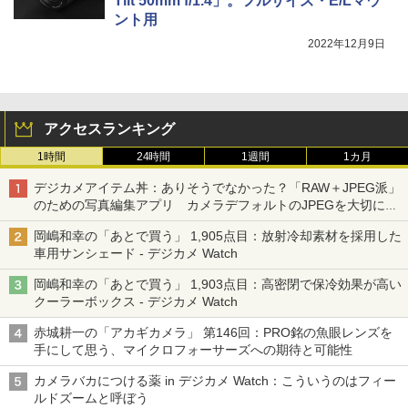
Tilt 50mm f/1.4」。フルサイズ・E/Lマウ
ント用
2022年12月9日
アクセスランキング
1時間
24時間
1週間
1カ月
デジカメアイテム丼：ありそうでなかった？「RAW＋JPEG派」
のための写真編集アプリ カメラデフォルトのJPEGを大切にす
る「Filmator」
岡嶋和幸の「あとで買う」 1,905点目：放射冷却素材を採用した
車用サンシェード - デジカメ Watch
岡嶋和幸の「あとで買う」 1,903点目：高密閉で保冷効果が高い
クーラーボックス - デジカメ Watch
赤城耕一の「アカギカメラ」 第146回：PRO銘の魚眼レンズを
手にして思う、マイクロフォーサーズへの期待と可能性
カメラバカにつける薬 in デジカメ Watch：こういうのはフィー
ルドズームと呼ぼう