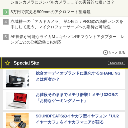
ションカメラにジンバルカメラ……その実質的な違いは？
3万円で買える800mmのアクロマート望遠鏡
赤城耕一の「アカギカメラ」 第146回：PRO銘の魚眼レンズを
手にして思う、マイクロフォーサーズへの期待と可能性
AF撮影が可能なライカM→キヤノンRFマウントアダプター レ
ンズごとのExif記録にも対応
もっと見る
Special Site
総合オーディオブランドに進化するSHANLING
とは何者か？
お値段そのままでメモリ倍増！メモリ32GBの
「お得なゲーミングノート」
SOUNDPEATSのイヤカフ型イヤフォン「UU2
イヤーカフ」をイヤカフマニアが語る