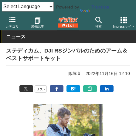
Powered by
Translate
デジカメ Watch
撮影用品
カテゴリ
過去記事
検索
Impressサイト
ニュース
ステディカム、DJI RSジンバルのためのアーム＆
ベストサポートキット
飯塚直
2022年11月16日 12:10
リスト