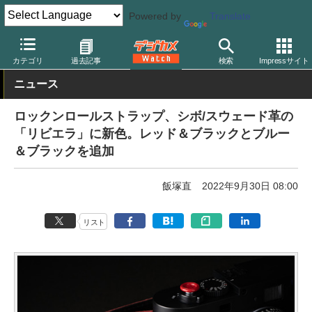
Powered by
Translate
デジカメ Watch
撮影用品
ストラップ
カテゴリ
過去記事
検索
Impressサイト
ニュース
ロックンロールストラップ、シボ/スウェード革の
「リビエラ」に新色。レッド＆ブラックとブルー
＆ブラックを追加
飯塚直
2022年9月30日 08:00
リスト