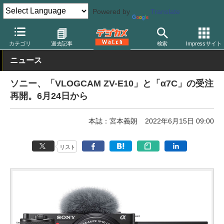
Powered by
Translate
デジカメ Watch
カメラ
ミラーレスカメラ
ソニー
カテゴリ
過去記事
検索
Impressサイト
ニュース
ソニー、「VLOGCAM ZV-E10」と「α7C」の受注
再開。6月24日から
本誌：宮本義朗
2022年6月15日 09:00
リスト