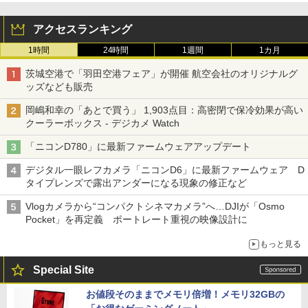
アクセスランキング
1時間
24時間
1週間
1カ月
茨城空港で「羽田空港フェア」が開催 航空会社のオリジナルグ
ッズなども販売
岡嶋和幸の「あとで買う」 1,903点目：高密閉で保冷効果が高い
クーラーボックス - デジカメ Watch
「ニコンD780」に最新ファームウェアアップデート
デジタル一眼レフカメラ「ニコンD6」に最新ファームウェア D
タイプレンズで露出アンダーになる現象の修正など
Vlogカメラから“コンパクトシネマカメラ”へ…DJIが「Osmo
Pocket」を再定義 ポートレート重視の映像設計に
もっと見る
Special Site
お値段そのままでメモリ倍増！メモリ32GBの